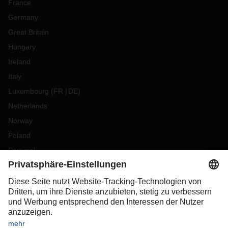
France
Germany
Great Britain
Hungary
Ireland
Italy
Luxembourg
(
FR
DE
)
Netherlands
Norway
Poland
Portugal
Romania
Slovakia
Spain
Sweden
Switzerland
(
DE
FR
)