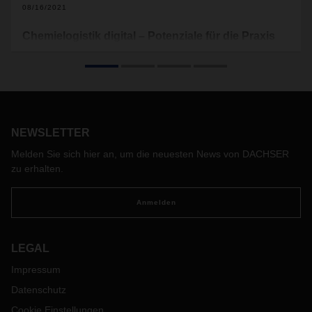
08/16/2021
Chemielogistik digital – Potenziale für die Praxis
Digitalisierung ist für die Transport- und Logistikindustrie
kein Fremdwort. Im Gegenteil: Die Warenströme werden
längst von entsprechenden Daten begleitet. Die
Informationslogistik – weltweit und Verkehrsträger-
übergreifend – ist integraler Bestandteil der Servicepalette
der Logistikanbieter.
NEWSLETTER
Melden Sie sich hier an, um die neuesten News von DACHSER
zu erhalten.
Anmelden
LEGAL
Impressum
Datenschutz
Cookie Einstellungen