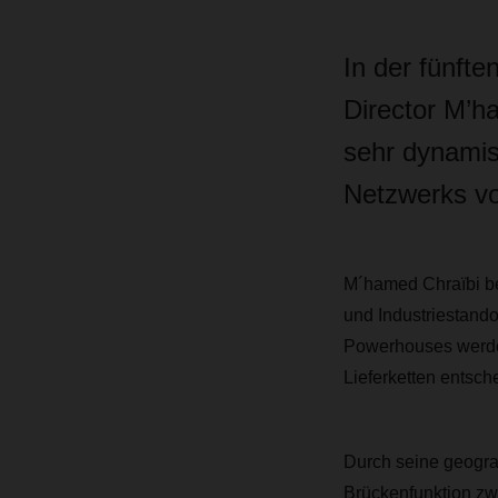
In der fünft
Director M’h
sehr dynamis
Netzwerks 
M´hamed Chraïbi ber
und Industriestand
Powerhouses werden
Lieferketten entsch
Durch seine geogra
Brückenfunktion zw