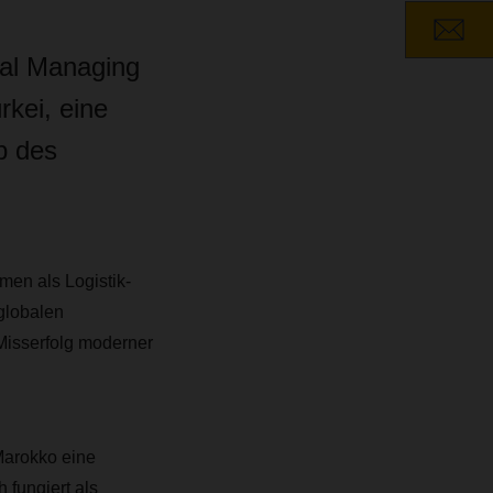
nal Managing
kei, eine
b des
men als Logistik-
globalen
Misserfolg moderner
Marokko eine
 fungiert als