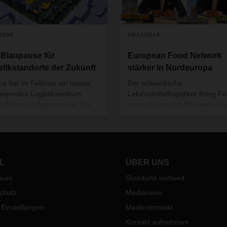
/2026
09/24/2019
 Blaupause für
European Food Network
stikstandorte der Zukunft
stärker in Nordeuropa
na hat im Februar ein neues,
Der schwedische
isendes Logistikzentrum
Lebensmittellogistiker Bring Fri
n Betrieb aufgenommen. Der
neuer Partner im European Fo
Standort setzt auf
Network. Damit verbindet das
ftsfähigkeit – mit klarem
Unternehmen die Länder
 auf Automatisierung, E-
Schweden, Norwegen und Fin
tät, Energieeffizienz und die
noch enger mit dem europäisc
hen, die Logistik mit Leben
Lebensmittelnetzwerk. Kunden
L
ÜBER UNS
.
profitieren von effizienten Pro
ssum
Standorte weltweit
und einheitlichen
Qualitätsstandards.
chutz
Mediaroom
 Einstellungen
Medienkontakt
Kontakt aufnehmen