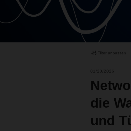
Filter anpassen
01/29/2026
Networ
die W
und T