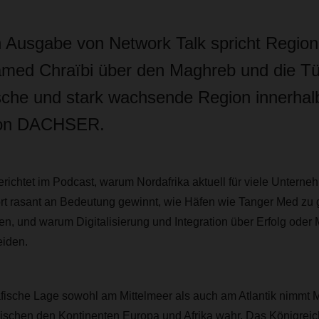
en Ausgabe von Network Talk spricht Regio
amed Chraïbi über den Maghreb und die Tür
che und stark wachsende Region innerhal
von DACHSER.
ichtet im Podcast, warum Nordafrika aktuell für viele Unterneh
ort rasant an Bedeutung gewinnt, wie Häfen wie Tanger Med zu 
, und warum Digitalisierung und Integration über Erfolg oder 
eiden.
fische Lage sowohl am Mittelmeer als auch am Atlantik nimmt 
ischen den Kontinenten Europa und Afrika wahr. Das Königreich