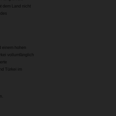
 dem Land nicht
 des
nd einem hohen
kei vollumfänglich
erte
nd Türkei im
n.