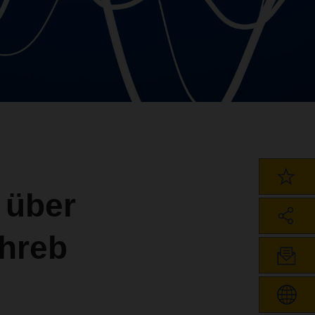
 über
hreb