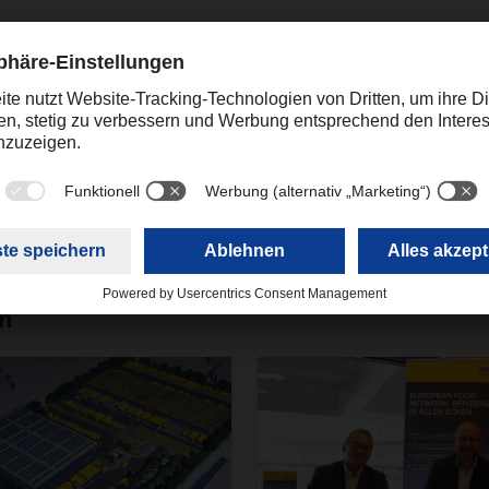
pascal.schroeder@dachser.com
en