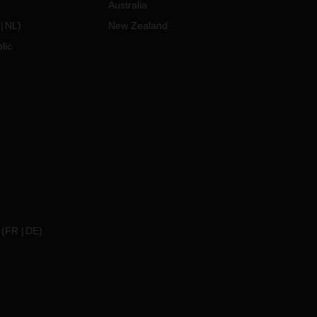
Australia
NL
)
New Zealand
lic
(
FR
DE
)