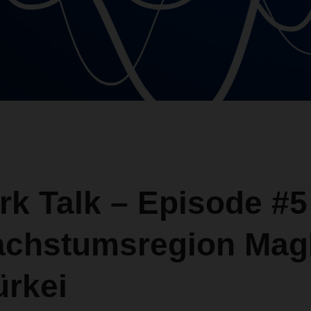
k Talk – Episode #5
achstumsregion Mag
ürkei