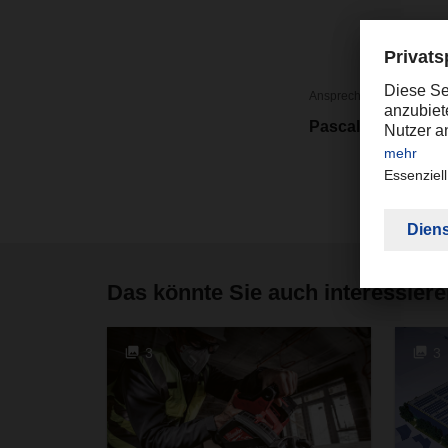
Ansprechpartner
Pascal Schroeder
Das könnte Sie auch interessier
3
3