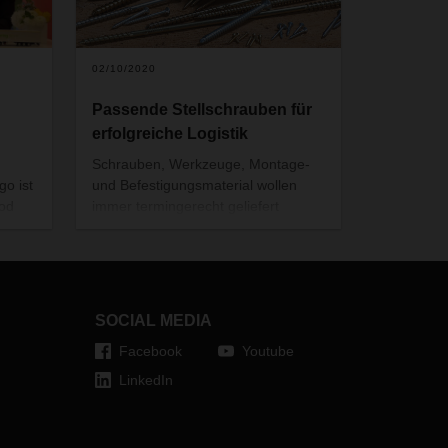
02/10/2020
Passende Stellschrauben für
erfolgreiche Logistik
Schrauben, Werkzeuge, Montage-
go ist
und Befestigungsmaterial wollen
od
immer termingerecht geliefert
werden. Zusammen mit DACHSER
hat der Weltmarktführer im Vertrieb
nland
von Montage- und
hen
Befestigungsmaterial, Adolf Würth
GmbH & Co. KG, ein umfassendes
SOCIAL MEDIA
zessen
Direktbelieferungskonzept
Facebook
Youtube
entwickelt. Unterm Strich spart das
Lagerkapazitäten und
LinkedIn
Logistikkosten.