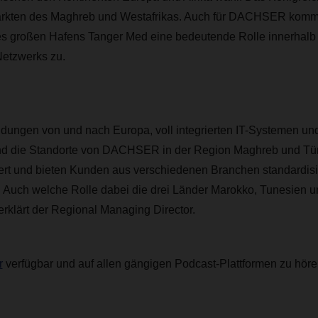
rkten des Maghreb und Westafrikas. Auch für DACHSER kommt
es großen Hafens Tanger Med eine bedeutende Rolle innerhalb
Netzwerks zu.
indungen von und nach Europa, voll integrierten IT-Systemen u
nd die Standorte von DACHSER in der Region Maghreb und Tür
iert und bieten Kunden aus verschiedenen Branchen standardisi
. Auch welche Rolle dabei die drei Länder Marokko, Tunesien u
erklärt der Regional Managing Director.
r
verfügbar und auf allen gängigen Podcast-Plattformen zu höre