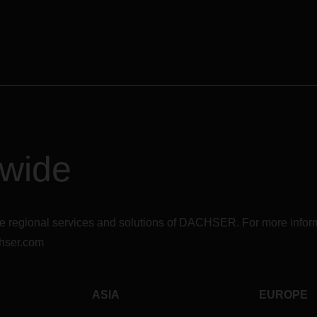
dwide
r the regional services and solutions of DACHSER. For more in
hser.com
ASIA
EUROPE