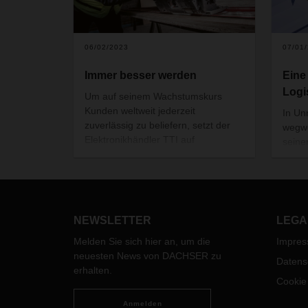
06/02/2023
07/01
Immer besser werden
Eine
Logi
Um auf seinem Wachstumskurs
Kunden weltweit jederzeit
In Un
zuverlässig zu beliefern, setzt der
wegwe
Elektronikhändler TTI auf
seine
anpassungsfähige Lieferketten. Die
neue 
Lösung von DACHSER heißt: Supply
Zukun
Chain Optimization.
Fokus
Mobili
Mensc
NEWSLETTER
LEGA
füllen
Melden Sie sich hier an, um die
Impre
neuesten News von DACHSER zu
Datens
erhalten.
Cookie
Anmelden