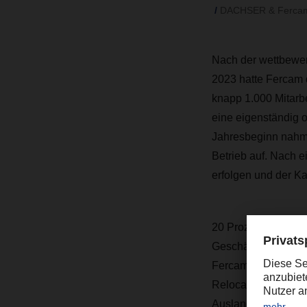
DACHSER & Fercam I
Nach der wettbewe
2023 hatte Fercam d
knapp 1.000 Mitarb
eine eigenständig o
Jahresbeginn nahm
Betrieb auf. Nach
erfolgen und der K
20 Prozent der Ant
Geschäftsbereiche 
Fercam Air & Ocean
Relocation Service
Auslandsgesellschaf