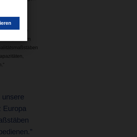
sport und die
SER. „Mit dem
ualitätsmaßstäben
apazitäten,
.“
r unsere
z Europa
maßstäben
bedienen.”