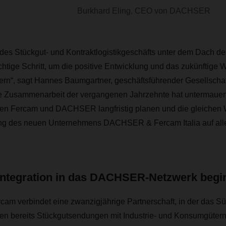
Burkhard Eling, CEO von DACHSER
 des Stückgut- und Kontraktlogistikgeschäfts unter dem Dach
ichtige Schritt, um die positive Entwicklung und das zukünftige W
ern“, sagt Hannes Baumgartner, geschäftsführender Gesellscha
le Zusammenarbeit der vergangenen Jahrzehnte hat untermauert
n Fercam und DACHSER langfristig planen und die gleichen W
ung des neuen Unternehmens DACHSER & Fercam Italia auf al
 Integration in das DACHSER-Netzwerk begi
 verbindet eine zwanzigjährige Partnerschaft, in der das Süd
n bereits Stückgutsendungen mit Industrie- und Konsumgüter