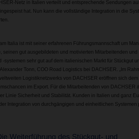
ER-Netz in Italien verteilt und entsprechende Sendungen aus 
ngespeist hat. Nun kann die vollständige Integration in die S
ten.
Italia ist mit seiner erfahrenen Führungsmannschaft um Mana
e, seinen gut ausgebildeten und motivierten Mitarbeitenden un
 -systemen sehr gut auf dem italienischen Markt für Stückgut un
lärt Alexander Tonn, COO Road Logistics bei DACHSER. „Im Rah
eltweiten Logistiknetzwerks von DACHSER eröffnen sich dem 
mschancen im Export. Für die Mitarbeitenden von DACHSER & 
ter Linie Sicherheit und Stabilität. Kunden in Italien und ganz 
r Integration von durchgängigen und einheitlichen Systemen pr
Die Weiterführung des Stückgut- und