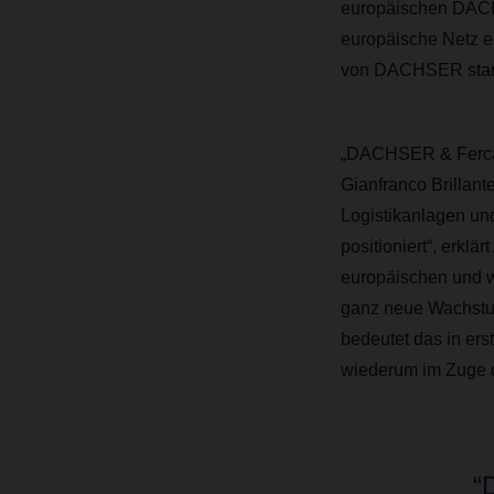
europäischen DACHS
europäische Netz ei
von DACHSER star
„DACHSER & Fercam 
Gianfranco Brillant
Logistikanlagen und
positioniert“, erk
europäischen und w
ganz neue Wachstu
bedeutet das in ers
wiederum im Zuge de
“