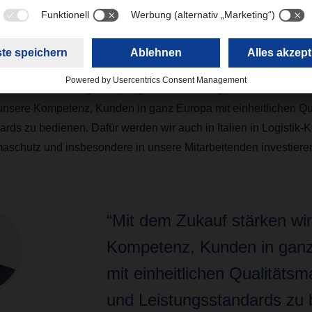
Gruppe.
Italia komplettiert unser europäisches Netzwerk für den Tran
trie- und Konsumgütern“, sagt Burkhard Eling, CEO von DACH
 unsere Kompetenz, Kunden in ganz Europa mit einheitlichen Q
rds zu bedienen. Dafür werden wir auch in Italien in Logistik-K
imaschutz und insbesondere in unsere Mitarbeitenden investieren
“Mit dem Zukauf stärken wi
Kompetenz, Kunden in gan
mit einheitlichen Qualitäts
und Leistungsstandards zu 