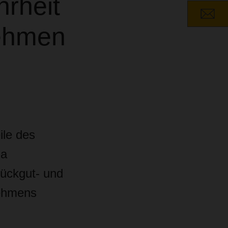
rheit
ehmen
le des
ia
ückgut- und
nehmens