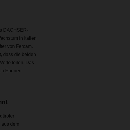
 des DACHSER-
achstum in Italien
fter von Fercam.
, dass die beiden
erte teilen. Das
len Ebenen
nnt
tiroler
n aus dem