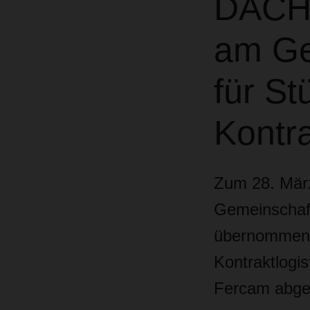
DACHS
am Ge
für St
Kontrak
Zum 28. Mär
Gemeinschaf
übernommen u
Kontraktlogis
Fercam abge