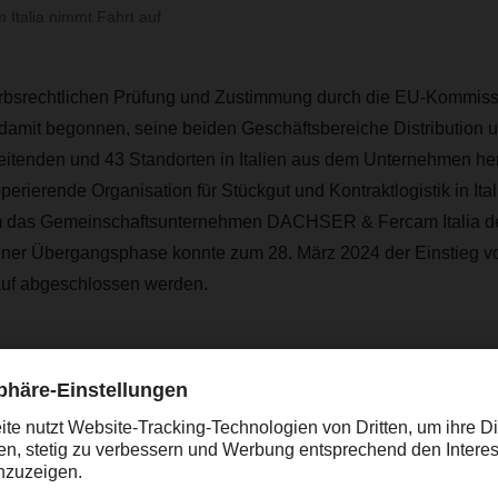
talia nimmt Fahrt auf
rbsrechtlichen Prüfung und Zustimmung durch die EU-Kommis
amit begonnen, seine beiden Geschäftsbereiche Distribution un
eitenden und 43 Standorten in Italien aus dem Unternehmen h
perierende Organisation für Stückgut und Kontraktlogistik in It
 das Gemeinschaftsunternehmen DACHSER & Fercam Italia de
 einer Übergangsphase konnte zum 28. März 2024 der Einstie
auf abgeschlossen werden.
eile des Gemeinschaftsunternehmens bleiben im Besitz der Fer
Fercam Transport (nationale und internationale Straßen- und S
 und Fercam Special Services (Kunst- und Messelogistik, Umz
s sowie Archivdienste und Dokumentenverwaltung) einschließlic
ten sind nicht von der Transaktion betroffen und bleiben im hu