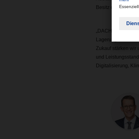
Besitz der Fercam-
„DACHSER & Fercam 
Lagerung von Indus
Zukauf stärken wir
und Leistungsstanda
Digitalisierung, Kl