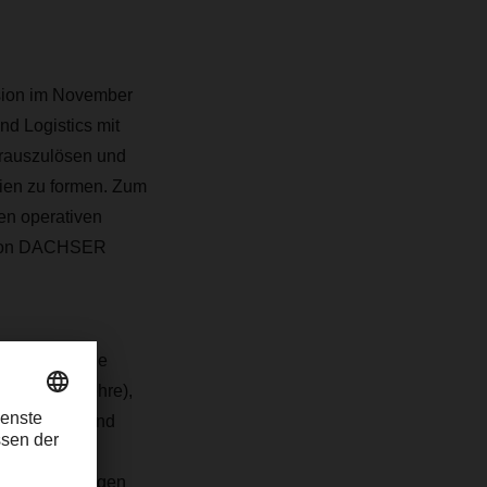
sion im November
d Logistics mit
erauszulösen und
alien zu formen. Zum
n operativen
g von DACHSER
cam S.p.A. Die
chienenverkehre),
ugsdienste und
h aller
ndertprozentigen