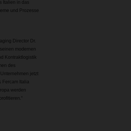
Italien in das
ysteme und Prozesse
ging Director Dr.
d seinen modernen
d Kontraktlogistik
men des
Unternehmen jetzt
Fercam Italia
Europa werden
ofitieren.“