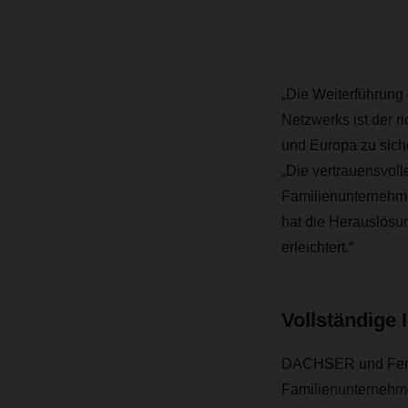
„Die Weiterführung
Netzwerks ist der r
und Europa zu sich
„Die vertrauensvol
Familienunternehme
hat die Herauslös
erleichtert.“
Vollständige
DACHSER und Fercam
Familienunternehme