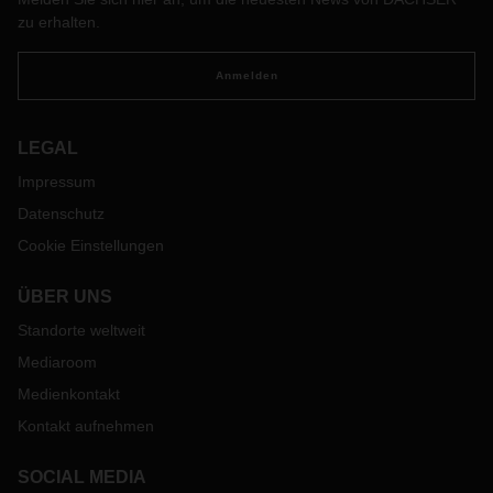
Doch dann mussten alle sorgfältigen Planungen über den
zu erhalten.
Haufen geworfen werden.
Anmelden
LEGAL
Impressum
Datenschutz
Cookie Einstellungen
ÜBER UNS
Standorte weltweit
Mediaroom
Medienkontakt
Kontakt aufnehmen
SOCIAL MEDIA