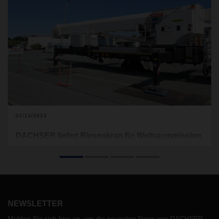
01/13/2023
DACHSER liefert Riesenkran für Weltraummission
Bereits im September 2021 hatten die Teams von DACHSER
Air & Sea Logistics in Boston und Köln mit der akribischen
Planung des Transports eines überlangen Kran-Kolosses
begonnen. Per Schiff sollte dieser samt Chassis für den
weiteren Lkw-Transport von Deutschland in die USA
verladen werden. Seine Bestimmung: Nichts Geringeres als
NEWSLETTER
der Einsatz beim Bau einer Weltraumrakete in Houston.
Melden Sie sich hier an, um die neuesten News von DACHSER