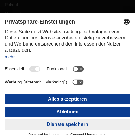
Poland
Portugal
Romania
Slovakia
Spain
Sweden
Switzerland
(
DE
FR
)
Turkey
OCEANIA
Australia
New Zealand