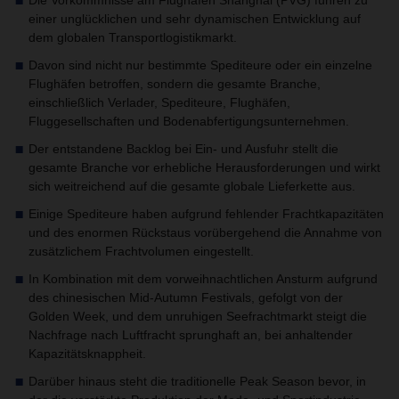
Die Vorkommnisse am Flughafen Shanghai (PVG) führen zu
einer unglücklichen und sehr dynamischen Entwicklung auf
dem globalen Transportlogistikmarkt.
Davon sind nicht nur bestimmte Spediteure oder ein einzelne
Flughäfen betroffen, sondern die gesamte Branche,
einschließlich Verlader, Spediteure, Flughäfen,
Fluggesellschaften und Bodenabfertigungsunternehmen.
Der entstandene Backlog bei Ein- und Ausfuhr stellt die
gesamte Branche vor erhebliche Herausforderungen und wirkt
sich weitreichend auf die gesamte globale Lieferkette aus.
Einige Spediteure haben aufgrund fehlender Frachtkapazitäten
und des enormen Rückstaus vorübergehend die Annahme von
zusätzlichem Frachtvolumen eingestellt.
In Kombination mit dem vorweihnachtlichen Ansturm aufgrund
des chinesischen Mid-Autumn Festivals, gefolgt von der
Golden Week, und dem unruhigen Seefrachtmarkt steigt die
Nachfrage nach Luftfracht sprunghaft an, bei anhaltender
Kapazitätsknappheit.
Darüber hinaus steht die traditionelle Peak Season bevor, in