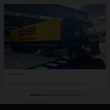
12/10/2024
Neuer DACHSER Standort in Le Havre für
Kontraktlogistik und Air & Sea Logistics
DACHSER hat im September im nordfranzösischen Le
Havre eine neue Logistikanlage in Betrieb genommen. Der
Standort kombiniert ein Warehouse und eine DACHSER Air