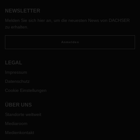
& Sea Logistics Niederlassung, strategisch günstig gelegen
NEWSLETTER
Nahe des größten Frachthafen Frankreichs.
Melden Sie sich hier an, um die neuesten News von DACHSER
zu erhalten.
Anmelden
LEGAL
Impressum
Datenschutz
Cookie Einstellungen
ÜBER UNS
Standorte weltweit
Mediaroom
Medienkontakt