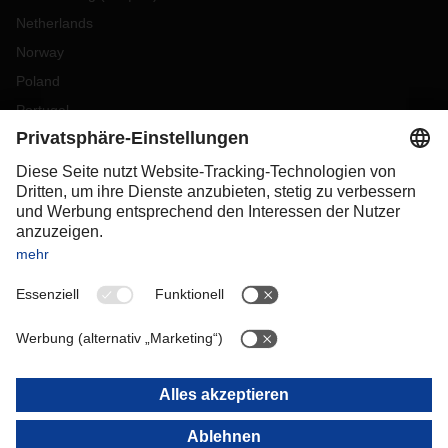
Netherlands
Norway
Poland
Portugal
Romania
Slovakia
Spain
Sweden
Switzerland
(
DE
FR
)
Turkey
OCEANIA
Australia
New Zealand