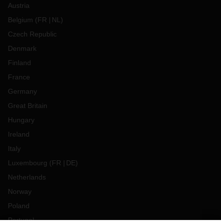
Austria
Belgium
(
FR
NL
)
Czech Republic
Denmark
Finland
France
Germany
Great Britain
Hungary
Ireland
Italy
Luxembourg
(
FR
DE
)
Netherlands
Norway
Poland
Portugal