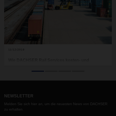
11/12/2019
Wie DACHSER Rail Services kosten- und
zeiteffiziente Transportlösungen anbietet
Die "Neue Seidenstraße" und die "Transsibirische
Eisenbahn" eröffnen für DACHSER-Kunden
Transportmöglichkeiten per Bahn. In der Vergangenheit
waren für viele Unternehmen internationale Zugtransporte
NEWSLETTER
keine Option, da der Zug in vielen Fällen nicht die "letzte
Meile" abdeckt und gleichzeitig keine Zeit- oder
Melden Sie sich hier an, um die neuesten News von DACHSER
Kosteneffizienz bietet.
zu erhalten.