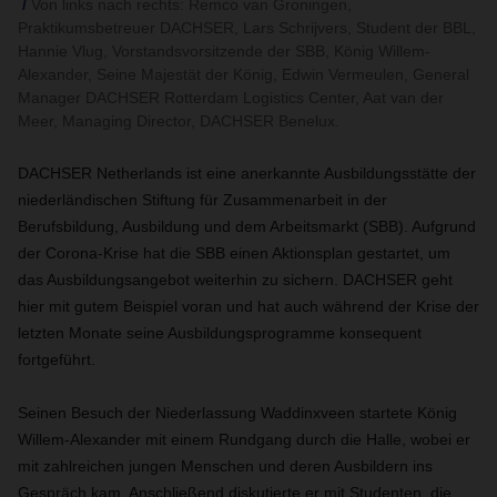
Von links nach rechts: Remco van Groningen,
Praktikumsbetreuer DACHSER, Lars Schrijvers, Student der BBL,
Hannie Vlug, Vorstandsvorsitzende der SBB, König Willem-
Alexander, Seine Majestät der König, Edwin Vermeulen, General
Manager DACHSER Rotterdam Logistics Center, Aat van der
Meer, Managing Director, DACHSER Benelux.
DACHSER Netherlands ist eine anerkannte Ausbildungsstätte der
niederländischen Stiftung für Zusammenarbeit in der
Berufsbildung, Ausbildung und dem Arbeitsmarkt (SBB). Aufgrund
der Corona-Krise hat die SBB einen Aktionsplan gestartet, um
das Ausbildungsangebot weiterhin zu sichern. DACHSER geht
hier mit gutem Beispiel voran und hat auch während der Krise der
letzten Monate seine Ausbildungsprogramme konsequent
fortgeführt.
Seinen Besuch der Niederlassung Waddinxveen startete König
Willem-Alexander mit einem Rundgang durch die Halle, wobei er
mit zahlreichen jungen Menschen und deren Ausbildern ins
Gespräch kam. Anschließend diskutierte er mit Studenten, die