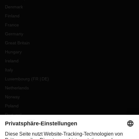
Denmark
Finland
France
Germany
Great Britain
Hungary
Ireland
Italy
Luxembourg
(
FR
DE
)
Netherlands
Norway
Poland
Portugal
Romania
Slovakia