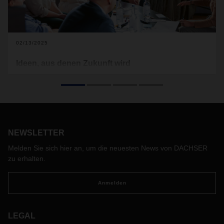
02/13/2025
Ideen, aus denen Zukunft wird
Im Jahr 2014 hat DACHSER das strategische
Schwerpunktprogramm Idea2net gestartet. Dahinter steht
die Überzeugung, dass in der Beteiligung aller
Mitarbeitenden am Ideen- und Innovationsprozess großes
Potenzial steckt – für DACHSER, die Kunden und die
Mitarbeitenden. Die Erwartungen an Idea2net haben sich in
NEWSLETTER
zehn Jahren nicht nur erfüllt, sie wurden oft weit übertroffen
Melden Sie sich hier an, um die neuesten News von DACHSER
und wirken tief in den Logistikalltag hinein.
zu erhalten.
Anmelden
LEGAL