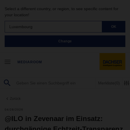
Select a different country, or region, to see specific content for
your location!
Luxembourg
OK
Change
MEDIAROOM
Merkliste
(0)
Zurück
04/28/2026
@ILO in Zevenaar im Einsatz:
durchgängige Echtzeit-Transparenz