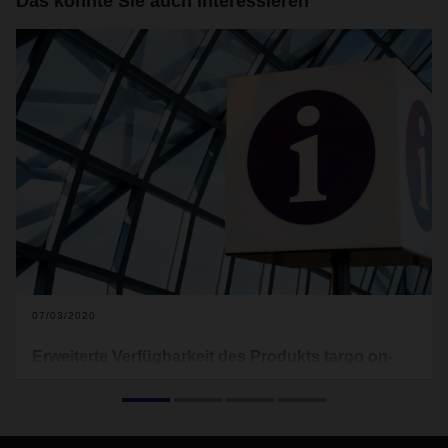
Das könnte Sie auch interessieren
07/03/2020
Erweiterte Verfügbarkeit des Produkts targo on-
site (Lieferung Bordsteinkante)
Die Veränderung des Einkaufsverhaltens der Konsumenten
in der Coronazeit, zeigt im Verlauf der letzten Wochen eine