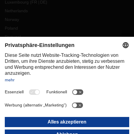
Luxembourg
(
FR
DE
)
Netherlands
Norway
Poland
Portugal
Romania
Slovakia
Spain
Sweden
Switzerland
(
DE
FR
)
Turkey
OCEANIA
Australia
New Zealand