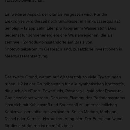
Wasserstoffwirtschaft.
Ein weiterer Aspekt, der oftmals vergessen wird: Für die
Elektrolyse wird derzeit noch Süßwasser in Trinkwasserqualität
benötigt – knapp zehn Liter pro Kilogramm Wasserstoff. Dies
bedeutet für sonnenenergiereiche Wüstenregionen, die als
zentrale H2-Produktoinsstandorte auf Basis von
Photovoltaikstrom im Gespräch sind, zusätzliche Investitionen in
Meerwasserentsalzung.
Der zweite Grund, warum auf Wasserstoff so viele Erwartungen
ruhen: H2 ist der Grundbaustein für alle synthetischen Kraftstoffe,
die auch als eFuels, Powerfuels, Power-to-Liquid oder Power-to-
Gas bezeichnet werden. Das erste Element des Periodensystems
lässt sich mit Kohlenstoff und Sauerstoff zu unterschiedlichen
Kohlenwasserstoffketten verbinden. Sei es Methan, Methanol,
Diesel oder Kerosin. Herausforderung hier: Der Energieaufwand
für diese Verfahren ist ebenfalls hoch.