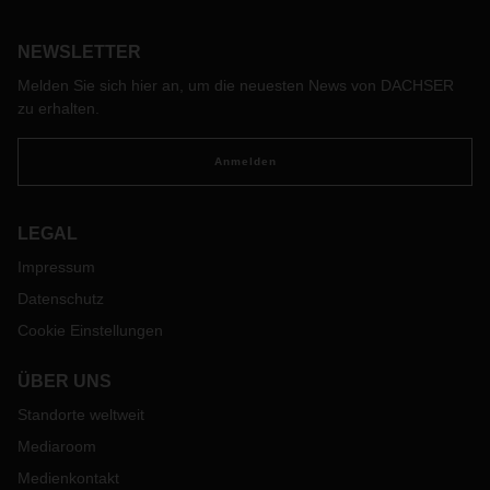
starke Nachfrage von B2C-Sendungen. Dieser Trend wird
mit Sicherheit weiter anhalten. Aus diesem Grund ist das
NEWSLETTER
Produkt targo on-site (Lieferung Bordsteinkante) seit heute
in fast allen Ländern des DACHSER European Logistics
Melden Sie sich hier an, um die neuesten News von DACHSER
Netzwerks für Kunden verfügbar, in denen es bisher nicht
zu erhalten.
möglich war B2C-Sendungen zu buchen.
Die einheitliche Produktverfügbarkeit und das
Anmelden
Leistungsversprechen gegenüber unseren Kunden
innerhalb des DACHSER Netzwerkes wird für targo on-site
somit sichergestellt.
LEGAL
targo on-site ist Teil der Produktfamilie entargo und steht für
Impressum
die Lieferung von B2C-Sendungen bis zur Bordsteinkante.
Datenschutz
Um gegenüber Online-Bestellern eine zuverlässige
Lieferaussage treffen zu können, ist es als Online-Plattform
Cookie Einstellungen
enorm wichtig explizit hierauf hinzuweisen. In Europa steht
entargo für ein einheitliches Leistungsspektrum und sichert
ÜBER UNS
den gleichbleibend hohen Qualitätsstandard national und
grenzüberschreitend.
Standorte weltweit
Bitte beachten Sie, dass bei dem Produkt targo on-site
Mediaroom
(Lieferung Bordsteinkante) keine Laufzeitangaben möglich
Medienkontakt