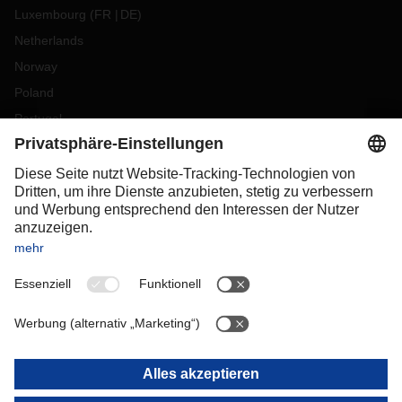
Luxembourg
(
FR
DE
)
Netherlands
Norway
Poland
Portugal
Romania
Slovakia
Spain
Sweden
Switzerland
(
DE
FR
)
Turkey
OCEANIA
Australia
New Zealand