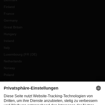
Denmark
Finland
France
Germany
Great Britain
Hungary
Ireland
Italy
Luxembourg
(
FR
DE
)
Netherlands
Norway
Poland
Portugal
Romania
Slovakia
Spain