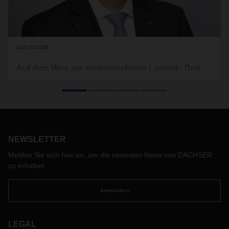
04/15/2026
Auf dem Weg zur emissionsfreien Logistik: Drei
Fragen an Stefan Hohm
In einer Folge des DACHSER-Podcasts „Network Talk“
spricht CDO Stefan Hohm über die Integration von
Elektromobilität in das Logistiknetzwerk von DACHSER und
warum Nachhaltigkeit ein zentraler Bestandteil der
NEWSLETTER
unternehmerischen Verantwortung ist. Wir haben ihm drei
zentrale Fragen gestellt.
Melden Sie sich hier an, um die neuesten News von DACHSER
zu erhalten.
Anmelden
LEGAL