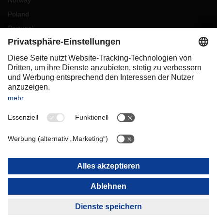
Norway
Poland
Portugal
Romania
Slovakia
Spain
Sweden
Switzerland
(
DE
FR
)
Turkey
OCEANIA
Australia
New Zealand