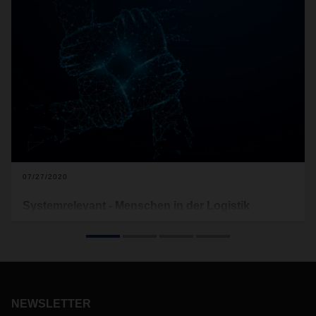
07/27/2020
Systemrelevant - Menschen in der Logistik
Im Lockdown und beim behutsamen Wiederhochfahren der
Wirtschaft zeigt sich in besonderer Weise die
herausragende Bedeutung funktionierender Logistikketten
und der Menschen, die sie in Gang halten. Gelebte Werte
schaffen dazu bei Dachser klare Orientierung und
Sicherheit.
NEWSLETTER