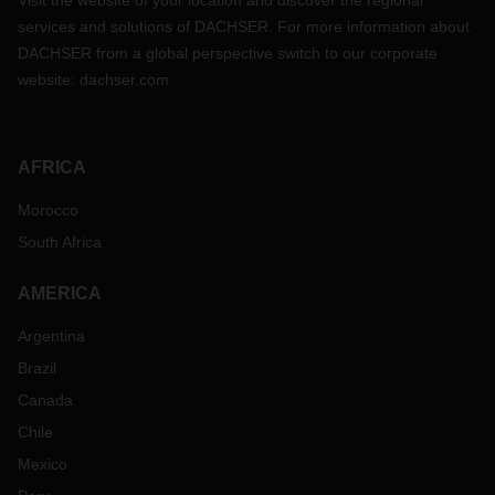
Visit the website of your location and discover the regional
services and solutions of DACHSER. For more information about
DACHSER from a global perspective switch to our corporate
website:
dachser.com
AFRICA
Morocco
South Africa
AMERICA
Argentina
Brazil
Canada
Chile
Mexico