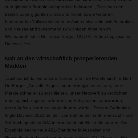
zum globalen Bruttoinlandsprodukt beitragen. „Zwischen den
beiden Supergiganten China und Indien sowie weiteren
bedeutenden Volkswirtschaften in Asien entwickeln sich Australien
und Neuseeland zunehmend zu wichtigen Akteuren im
Welthandel“, stellt Dr. Tobias Burger, COO Air & Sea Logistics bei
Dachser, fest.
Nah an den wirtschaftlich prosperierenden
Märkten
„Dachser ist da, wo unsere Kunden und ihre Märkte sind“, erklärt
Dr. Burger. „Gezielte Akquisitionen ermöglichen es uns, neue
Märkte schneller zu erschließen, unser Netzwerk zu verdichten
und zugleich regional erforderliche Fähigkeiten zu erwerben,
deren Aufbau intern zu lange dauern würde.“ Diesem Gedanken
folgte Dachser 2023 bei der Übernahme der erfahrenen Luft- und
Seefrachtspedition ACA International mit Sitz in Melbourne. Das
Ergebnis: sechs neue ASL-Standorte in Australien und
Neuseeland und die Gründung von Dachser ASL Oceania. „Mit