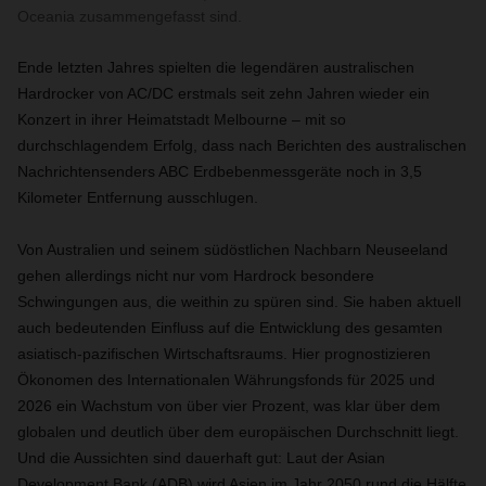
Oceania zusammengefasst sind.
Ende letzten Jahres spielten die legendären australischen
Hardrocker von AC/DC erstmals seit zehn Jahren wieder ein
Konzert in ihrer Heimatstadt Melbourne – mit so
durchschlagendem Erfolg, dass nach Berichten des australischen
Nachrichtensenders ABC Erdbebenmessgeräte noch in 3,5
Kilometer Entfernung ausschlugen.
Von Australien und seinem südöstlichen Nachbarn Neuseeland
gehen allerdings nicht nur vom Hardrock besondere
Schwingungen aus, die weithin zu spüren sind. Sie haben aktuell
auch bedeutenden Einfluss auf die Entwicklung des gesamten
asiatisch-pazifischen Wirtschaftsraums. Hier prognostizieren
Ökonomen des Internationalen Währungsfonds für 2025 und
2026 ein Wachstum von über vier Prozent, was klar über dem
globalen und deutlich über dem europäischen Durchschnitt liegt.
Und die Aussichten sind dauerhaft gut: Laut der Asian
Development Bank (ADB) wird Asien im Jahr 2050 rund die Hälfte