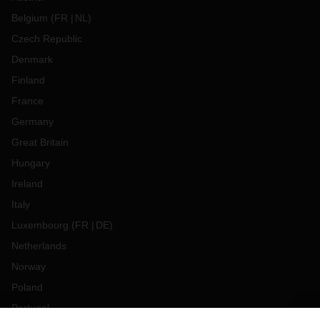
Belgium
(
FR
NL
)
Czech Republic
Denmark
Finland
France
Germany
Great Britain
Hungary
Ireland
Italy
Luxembourg
(
FR
DE
)
Netherlands
Norway
Poland
Portugal