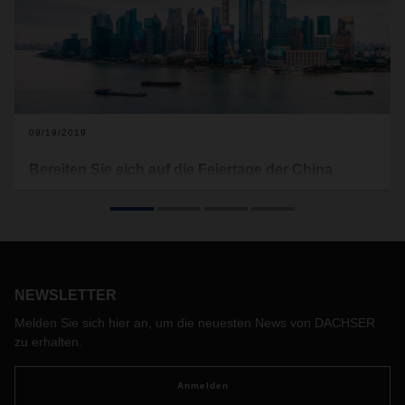
09/19/2019
Bereiten Sie sich auf die Feiertage der China
Golden Week vor
China feiert seinen Nationalfeiertag am 1. Oktober, gefolgt
von einem einwöchigen Urlaub. Während der Goldenen
Woche vom 1. bis 7. Oktober werden viele Unternehmen
geschlossen; Fabriken und Produktionsstätten stellen ihren
NEWSLETTER
Betrieb ein. Einige nehmen ihre Arbeit erst einige Tage nach
den gesetzlichen Feiertagen wieder auf.
Melden Sie sich hier an, um die neuesten News von DACHSER
Daher ist die Vorferienzeit für Logistik und Transport sehr
zu erhalten.
arbeitsintensiv. Die Fabriken neigen dazu, ihre Produktion
vor Beginn des Urlaubs zu beschleunigen. Im Bereich der
Anmelden
Luft- und Seefrachttransporte wird der Raum knapp; auch