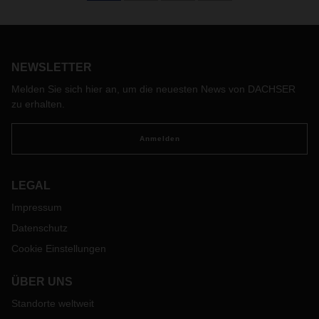
Transport- und Logistikdienstleister, seine personalisierten
Dienstleistungen für das berühmte Radrennen an.
DACHSER Spain ist offizieller Sponsor und
Logistikdienstleister von La Vuelta.
NEWSLETTER
Melden Sie sich hier an, um die neuesten News von DACHSER
zu erhalten.
Anmelden
LEGAL
Impressum
Datenschutz
Cookie Einstellungen
ÜBER UNS
Standorte weltweit