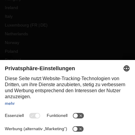
Ireland
Italy
Luxembourg
(
FR
DE
)
Netherlands
Norway
Poland
Portugal
Romania
Slovakia
Spain
Sweden
Switzerland
(
DE
FR
)
Turkey
OCEANIA