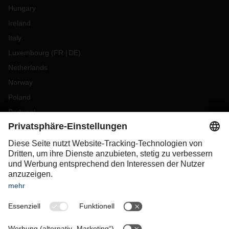
Hungary
Ireland
Italy
Luxembourg
(
FR
DE
)
Netherlands
Norway
Poland
Portugal
Romania
Slovakia
Spain
Sweden
Switzerland
(
DE
FR
)
Turkey
OCEANIA