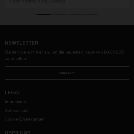
Faszination Vibe Coding
Software-Entwicklung mit KI statt manuellem
Programmieren: Die enormen Potenziale des Hype-Themas
„Vibe Coding“ faszinieren aktuell die unterschiedlichen
Stakeholder der Digitalisierung in Unternehmen aller
Branchen. Wer hier mitdiskutieren will, sollte sich aber
elementarer Unterschiede zwischen beiden
NEWSLETTER
Programmierwelten bewusst sein.
Melden Sie sich hier an, um die neuesten News von DACHSER
zu erhalten.
Anmelden
LEGAL
Impressum
Datenschutz
Cookie Einstellungen
ÜBER UNS