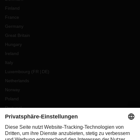
Finland
France
Germany
Great Britain
Hungary
Ireland
Italy
Luxembourg
(
FR
DE
)
Netherlands
Norway
Poland
Portugal
Romania
Slovakia
Spain