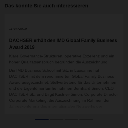
Das könnte Sie auch interessieren
11/04/2019
DACHSER erhält den IMD Global Family Business
Award 2019
Klare Governance-Strukturen, operative Exzellenz und ein
hoher Qualitätsanspruch begründen die Auszeichnung.
Die IMD Business School mit Sitz in Lausanne hat
DACHSER mit dem renommierten Global Family Business
Award ausgezeichnet. Stellvertretend für das Unternehmen
und die Eigentümerfamilie nahmen Bernhard Simon, CEO
DACHSER SE, und Birgit Kastner-Simon, Corporate Director
Corporate Marketing, die Auszeichnung im Rahmen der
Jahreskonferenz des internationalen Netzwerks der
Familienunternehmen (Family Business Network
International) in Udaipur, Indien, entgegen.