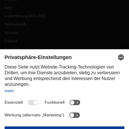
Italy
Luxembourg
(
FR
DE
)
Netherlands
Norway
Poland
Portugal
Romania
Slovakia
Spain
Sweden
Switzerland
(
DE
FR
)
Turkey
OCEANIA
Australia