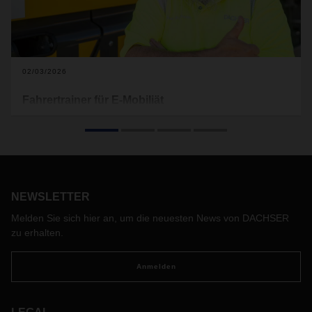
02/03/2026
Fahrertrainer für E-Mobiliät
Alexander Sontheim ist Fahrertrainer bei der DACHSER
Service und Ausbildungs GmbH. Seine Aufgabe:
Fahrerinnen und Fahrer fit machen für effizientes Fahren –
in einer sich rasch wandelnden Transportwelt. Seine größte
Stärke? Ein unerschütterlicher Glaube an die Menschen und
den technischen Fortschritt.
NEWSLETTER
Melden Sie sich hier an, um die neuesten News von DACHSER
zu erhalten.
Anmelden