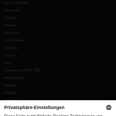
Czech Republic
Denmark
Finland
France
Germany
Great Britain
Hungary
Ireland
Italy
Luxembourg
(
FR
DE
)
Netherlands
Norway
Poland
Portugal
Romania
Slovakia