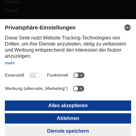
Norway
Poland
Portugal
Romania
Slovakia
Spain
Sweden
Switzerland
(
DE
FR
)
Turkey
OCEANIA
Australia
New Zealand