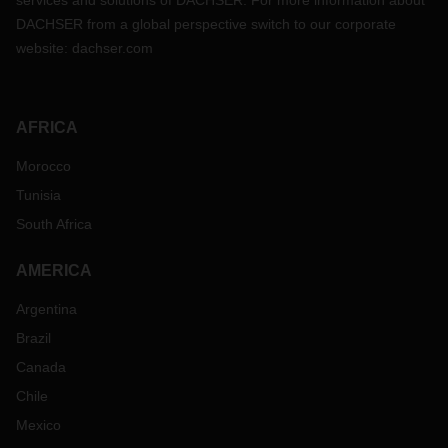
services and solutions of DACHSER. For more information about
DACHSER from a global perspective switch to our corporate
website:
dachser.com
AFRICA
Morocco
Tunisia
South Africa
AMERICA
Argentina
Brazil
Canada
Chile
Mexico