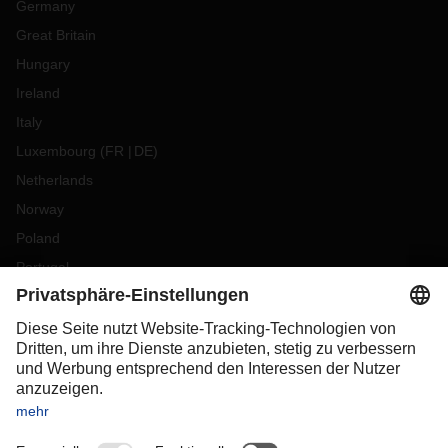
Germany
Great Britain
Hungary
Ireland
Italy
Luxembourg
(
FR
DE
)
Netherlands
Norway
Poland
Portugal
Romania
Slovakia
Spain
Sweden
Switzerland
(
DE
FR
)
Turkey