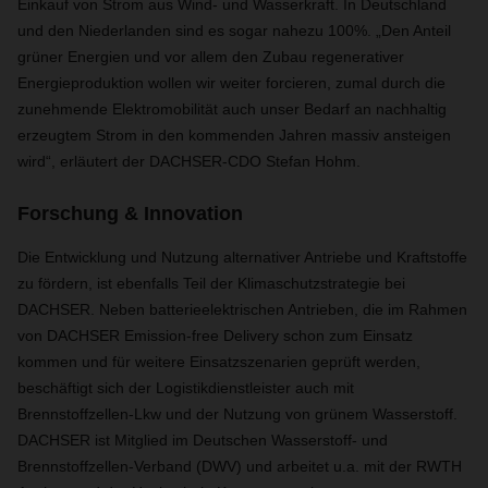
Einkauf von Strom aus Wind- und Wasserkraft. In Deutschland
und den Niederlanden sind es sogar nahezu 100%. „Den Anteil
grüner Energien und vor allem den Zubau regenerativer
Energieproduktion wollen wir weiter forcieren, zumal durch die
zunehmende Elektromobilität auch unser Bedarf an nachhaltig
erzeugtem Strom in den kommenden Jahren massiv ansteigen
wird“, erläutert der DACHSER-CDO Stefan Hohm.
Forschung & Innovation
Die Entwicklung und Nutzung alternativer Antriebe und Kraftstoffe
zu fördern, ist ebenfalls Teil der Klimaschutzstrategie bei
DACHSER. Neben batterieelektrischen Antrieben, die im Rahmen
von DACHSER Emission-free Delivery schon zum Einsatz
kommen und für weitere Einsatzszenarien geprüft werden,
beschäftigt sich der Logistikdienstleister auch mit
Brennstoffzellen-Lkw und der Nutzung von grünem Wasserstoff.
DACHSER ist Mitglied im Deutschen Wasserstoff- und
Brennstoffzellen-Verband (DWV) und arbeitet u.a. mit der RWTH