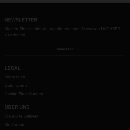
Stückgut, Teil- und Komplettladungen nach Tunesien und in
die Türkei in Betrieb genommen. Damit erweitert der
Logistikdienstleister sein Serviceportfolio und ermöglicht
NEWSLETTER
seinen Kunden einen schnelleren und effizienteren
Straßentransport in und aus den beiden Ländern.
Melden Sie sich hier an, um die neuesten News von DACHSER
zu erhalten.
Anmelden
LEGAL
Impressum
Datenschutz
Cookie Einstellungen
ÜBER UNS
Standorte weltweit
Mediaroom