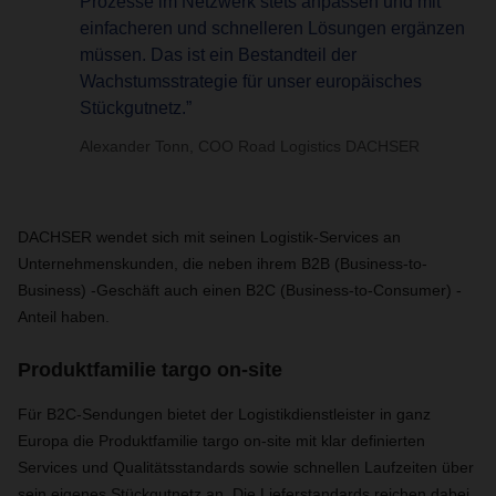
Prozesse im Netzwerk stets anpassen und mit
einfacheren und schnelleren Lösungen ergänzen
müssen. Das ist ein Bestandteil der
Wachstumsstrategie für unser europäisches
Stückgutnetz.”
Alexander Tonn, COO Road Logistics DACHSER
DACHSER wendet sich mit seinen Logistik-Services an
Unternehmenskunden, die neben ihrem B2B (Business-to-
Business) -Geschäft auch einen B2C (Business-to-Consumer) -
Anteil haben.
Produktfamilie targo on-site
Für B2C-Sendungen bietet der Logistikdienstleister in ganz
Europa die Produktfamilie targo on-site mit klar definierten
Services und Qualitätsstandards sowie schnellen Laufzeiten über
sein eigenes Stückgutnetz an. Die Lieferstandards reichen dabei