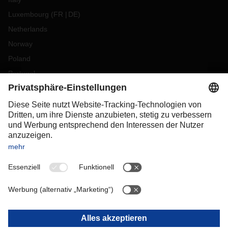
Luxembourg
(
FR
DE
)
Netherlands
Norway
Poland
Portugal
Romania
Slovakia
Spain
Sweden
Switzerland
(
DE
FR
)
Turkey
OCEANIA
Australia
New Zealand