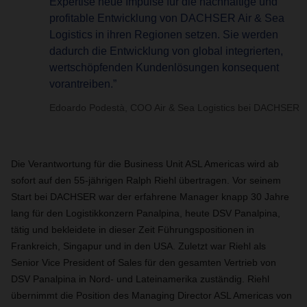
Expertise neue Impulse für die nachhaltige und
profitable Entwicklung von DACHSER Air & Sea
Logistics in ihren Regionen setzen. Sie werden
dadurch die Entwicklung von global integrierten,
wertschöpfenden Kundenlösungen konsequent
vorantreiben.”
Edoardo Podestà, COO Air & Sea Logistics bei DACHSER
Die Verantwortung für die Business Unit ASL Americas wird ab
sofort auf den 55-jährigen Ralph Riehl übertragen. Vor seinem
Start bei DACHSER war der erfahrene Manager knapp 30 Jahre
lang für den Logistikkonzern Panalpina, heute DSV Panalpina,
tätig und bekleidete in dieser Zeit Führungspositionen in
Frankreich, Singapur und in den USA. Zuletzt war Riehl als
Senior Vice President of Sales für den gesamten Vertrieb von
DSV Panalpina in Nord- und Lateinamerika zuständig. Riehl
übernimmt die Position des Managing Director ASL Americas von