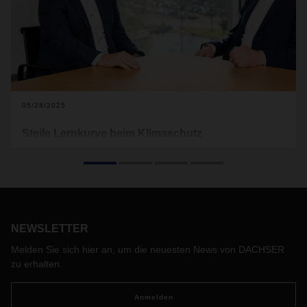
05/28/2025
Steile Lernkurve beim Klimaschutz
Klimaschutz, soziales Engagement und nachhaltige
Unternehmensführung sind bei DACHSER tief verankert.
Über bereits Erreichtes, aktuelle Schwerpunkte und
zukünftige Maßnahmen sprechen DACHSER CEO Burkhard
Eling und Stefan Hohm, Chief Development Officer (CDO)
bei DACHSER.
NEWSLETTER
Melden Sie sich hier an, um die neuesten News von DACHSER
zu erhalten.
Anmelden