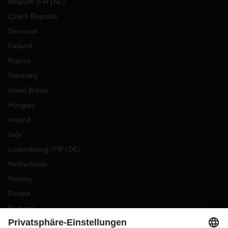
Belgium
(
FR
NL
)
Czech Republic
Denmark
Finland
France
Germany
Great Britain
Hungary
Ireland
Italy
Luxembourg
(
FR
DE
)
Netherlands
Norway
Poland
Portugal
Romania