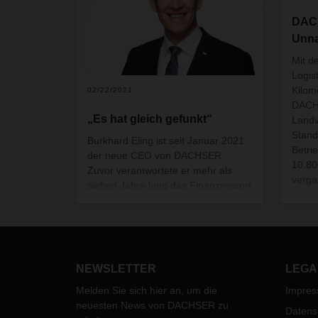
DACH
Unna
Mit d
Logis
Kilom
02/22/2021
DACH
„Es hat gleich gefunkt“
Landv
Stand
Burkhard Eling ist seit Januar 2021
Betri
der neue CEO von DACHSER.
10.80
Zuvor verantwortete er mehr als
verg
sieben Jahre lang das Finanzressort
Anfan
des Familienunternehmens. Eling ist
Quad
ein Manager, der strategisch und
Umsch
weit über finanzielle Kennzahlen
Quadr
hinausdenkt, das beweist er unter
Arbei
anderem mit seiner Verantwortung
NEWSLETTER
LEGA
für das globale Ideen- und
Innovationsmanagementprogramm
Melden Sie sich hier an, um die
Impre
Idea2net. Im Gespräch beantwortet
neuesten News von DACHSER zu
Datens