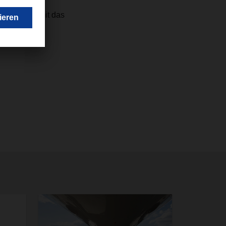
en mit vier
 Kunden damit das