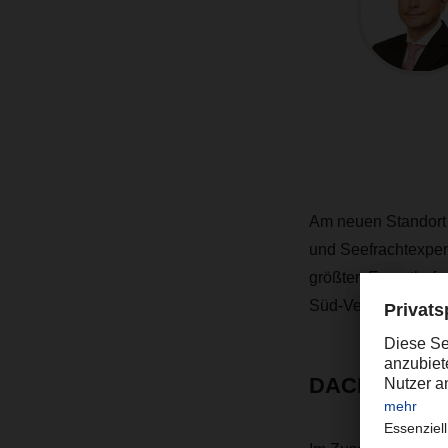
Am neuen Standort i
und Seefrachtexper
größten Exporthafen
Süd-Verbindungen
DACHSER Int