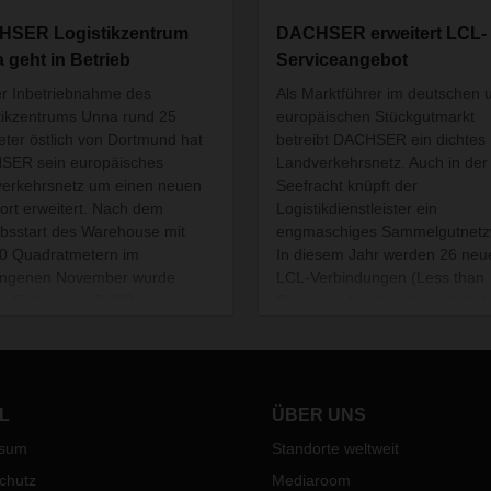
SER Logistikzentrum
DACHSER erweitert LCL-
 geht in Betrieb
Serviceangebot
er Inbetriebnahme des
Als Marktführer im deutschen 
tikzentrums Unna rund 25
europäischen Stückgutmarkt
eter östlich von Dortmund hat
betreibt DACHSER ein dichtes
SER sein europäisches
Landverkehrsnetz. Auch in der
erkehrsnetz um einen neuen
Seefracht knüpft der
ort erweitert. Nach dem
Logistikdienstleister ein
ebsstart des Warehouse mit
engmaschiges Sammelgutnetz
0 Quadratmetern im
In diesem Jahr werden 26 neu
angenen November wurde
LCL-Verbindungen (Less than
g Februar im 9.400
Container Load) aufgeschaltet.
ratmeter großen
sechs bereits bestehenden Di
lagterminal sowie im 3.500
erhöht DACHSER die Frequen
atmeter großen Büro die
14-tägig auf wöchentliche Abfa
t aufgenommen.
L
ÜBER UNS
ssum
Standorte weltweit
chutz
Mediaroom