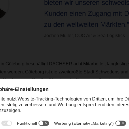
bieten wir unseren schwedi
Kunden einen Zugang mit
zu den weltweiten Märkten.
Jochen Müller, COO Air & Sea Logistics
n Göteborg beschäftigt DACHSER acht Mitarbeiter, langfristig s
ten werden. Göteborg ist die zweitgrößte Stadt Schwedens und 
 Nordeuropas. Die Stadt liegt an der Europastraße, einer der w
 Schwedens und Norwegens.
erlocking