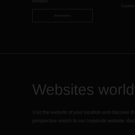
der 49-Jährige, wie er DACHSER
erhalten.
Cookie
sieht, er jetzt seinen Wechsel an die
Unternehmensspitze erlebt, und was
Anmelden
ihn als Mensch und Führungskraft
auszeichnet.
Websites worl
Visit the website of your location and discove
perspective switch to our corporate website:
dac