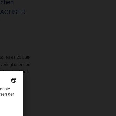
schen
 DACHSER
”
ollen es 20 Luft-
verfügt über den
ichtigsten Nord-