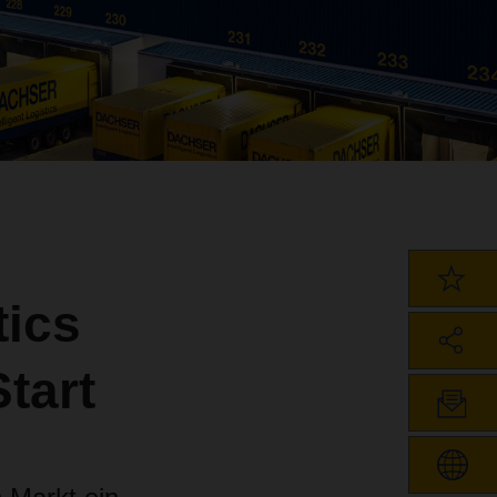
ics
tart