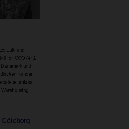
es Luft- und
Müller, COO Air &
in Dänemark und
wedischen Kunden
epalette umfasst
nd Warehousing.
n Göteborg