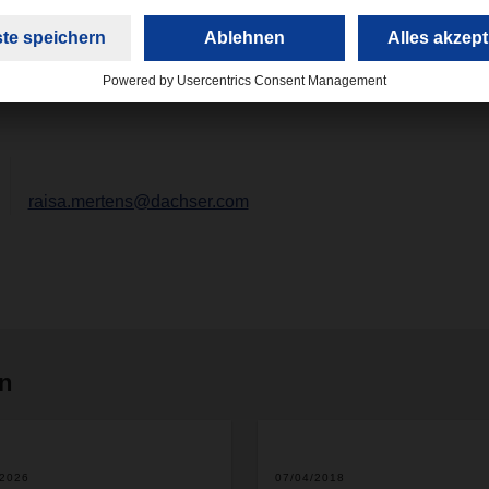
it der schwedischen Landverkehrsorganisation, die in Schwed
en ist, bietet DACHSER seinen bestehenden sowie potenziellen
ger übergreifende logistische Leistungsportfolio an.
raisa.mertens@dachser.com
en
/2026
07/04/2018