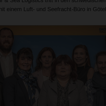
& Sea Logistics tritt in den schwedischen
 mit einem Luft- und Seefracht-Büro in Göte