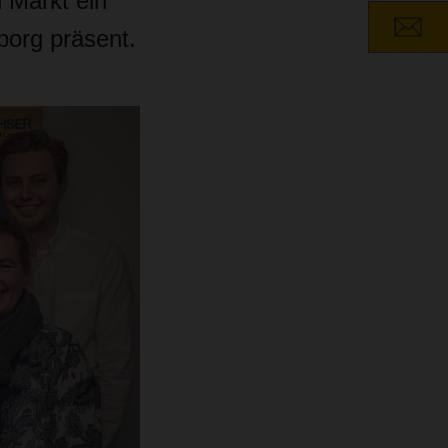
 Markt ein
borg präsent.