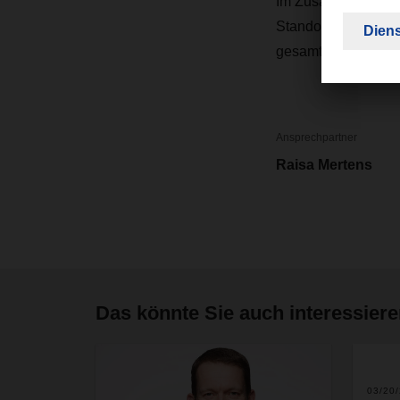
Im Zusammenspiel m
Standorten vertret
gesamte Verkehrsträ
Ansprechpartner
Raisa Mertens
Das könnte Sie auch interessier
2
03/20