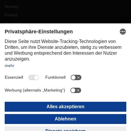
Norway
Poland
Portugal
Romania
Slovakia
Spain
Sweden
Switzerland
(
DE
FR
)
Turkey
OCEANIA
Australia
New Zealand