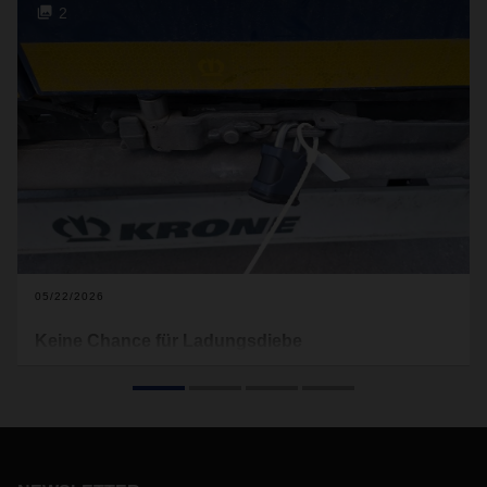
2
05/22/2026
Keine Chance für Ladungsdiebe
Betrüger nehmen die Logistikbranche ins Visier. Die Fälle
von Ladungsdiebstahl nehmen zu. Daher ist bei der
Transportvergabe und -abwicklung höchste Sorgfalt geboten
– im hektischen Alltag einer Disposition sowie bei der
Verladung von Direktpartien bei Kunden von DACHSER. Mit