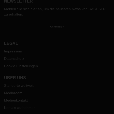
einem ausgeklügelten Sicherheitskonzept und regelmäßigen
NEWSLETTER
Schulungen stellt der Logistikdienstleister einen hohen
Melden Sie sich hier an, um die neuesten News von DACHSER
Diebstahlschutz sicher.
zu erhalten.
Anmelden
LEGAL
Impressum
Datenschutz
Cookie Einstellungen
ÜBER UNS
Standorte weltweit
Mediaroom
Medienkontakt
Kontakt aufnehmen