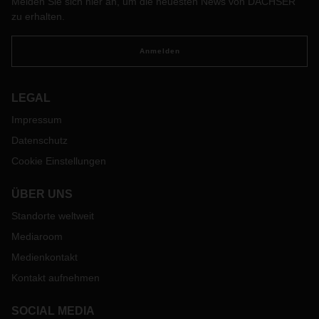
Melden Sie sich hier an, um die neuesten News von DACHSER
auf Zuverlässigkeit, Qualität und Sicherheit.
zu erhalten.
Anmelden
LEGAL
Impressum
Datenschutz
Cookie Einstellungen
ÜBER UNS
Standorte weltweit
Mediaroom
Medienkontakt
Kontakt aufnehmen
SOCIAL MEDIA