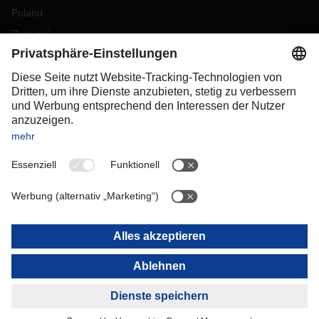
Poland
Portugal
Romania
Slovakia
Spain
Sweden
Switzerland
(
DE
FR
)
Turkey
OCEANIA
Australia
New Zealand