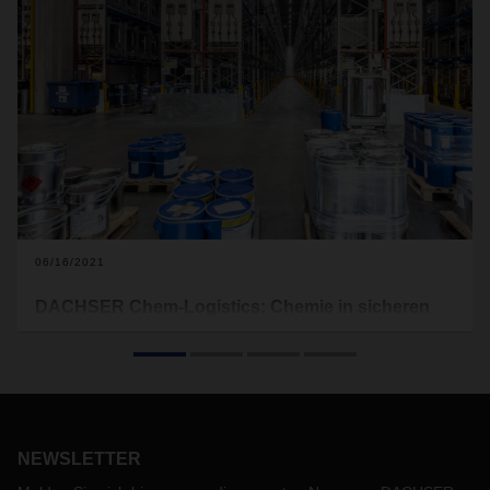
06/16/2021
DACHSER Chem-Logistics: Chemie in sicheren
Händen
Die chemische Industrie zählt zu den erfolgreichsten und
wettbewerbsfähigsten Industrien überhaupt. Sie liefert die
entscheidenden Vor- und Endprodukte sowie Lösungen in
nahezu allen Branchen. Die Voraussetzung dafür schaffen
NEWSLETTER
hohe Produktionsstandards, eine umfassende Infrastruktur
und eine maßgeschneiderte Logistik mit einem klaren Fokus