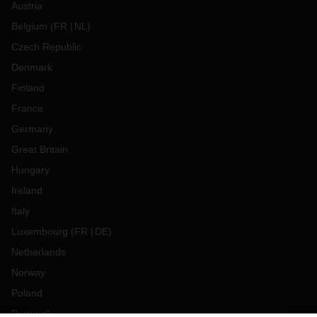
Austria
Belgium
(
FR
NL
)
Czech Republic
Denmark
Finland
France
Germany
Great Britain
Hungary
Ireland
Italy
Luxembourg
(
FR
DE
)
Netherlands
Norway
Poland
Portugal