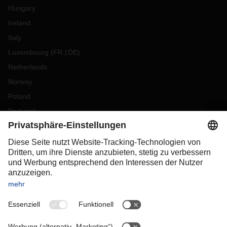
Hungary
Ireland
Italy
Luxembourg
(
FR
DE
)
Netherlands
Norway
Poland
Portugal
Romania
Slovakia
Spain
Sweden
Switzerland
(
DE
FR
)
Turkey
OCEANIA