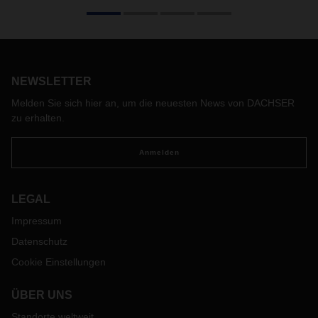
Champagner – kaum ein anderes Getränk der Welt
versprüht so viel Charme, Luxus und Lebensfreude. Die
edlen Tropfen verlangen nicht nur bei der Herstellung nach
größter Sorgfalt. Auch bei der Logistik ist höchste Qualität
gefragt – von der Rebe bis ins Regal oder aufs exklusive
Event.
NEWSLETTER
Melden Sie sich hier an, um die neuesten News von DACHSER
zu erhalten.
Anmelden
LEGAL
Impressum
Datenschutz
Cookie Einstellungen
ÜBER UNS
Standorte weltweit