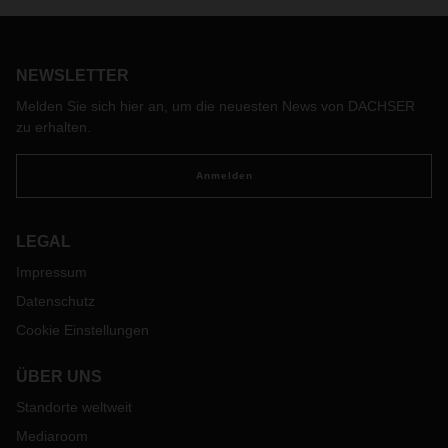
Aktivitäten von DACHSER Air & Sea Logistics in den
Regionen APAC, EMEA und Amerika informieren. Im
angehängten Dokument (siehe Download) ist aufgeführt, ob
NEWSLETTER
eine Länderorganisation von DACHSER operativ tätig ist
oder, wenn nur eingeschränkt oder gar nicht, warum dies
Melden Sie sich hier an, um die neuesten News von DACHSER
der Fall ist. Da sich die Situation in den Ländern schnell
zu erhalten.
ändern kann, wird das beigefügte Dokument regelmäßig
aktualisiert und auf unserer Website veröffentlicht.
Anmelden
LEGAL
Impressum
Datenschutz
Cookie Einstellungen
ÜBER UNS
Standorte weltweit
Mediaroom