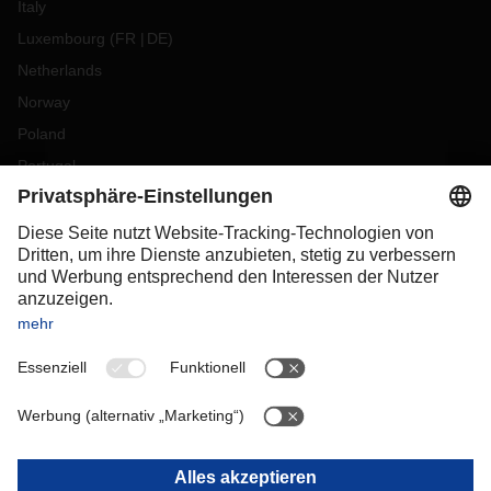
Italy
Luxembourg
(
FR
DE
)
Netherlands
Norway
Poland
Portugal
Romania
Slovakia
Spain
Sweden
Switzerland
(
DE
FR
)
Turkey
OCEANIA
Australia
New Zealand