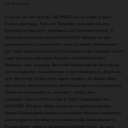
der Brandung.
Rund um die Uhr sind die DACHSER-Lkw zu Zielen in ganz
Europa unterwegs. Puls und Taktgeber sind dabei die drei
Eurohubs in Überherrn, Bratislava und Clermont-Ferrand. In
diesen Knotenpunkten bündelt DACHSER Stückgut für den
paneuropäischen Linienverkehr, wenn es keinen Direktverkehr
gibt. Jede Nacht herrscht dort Hochbetrieb in der Leitstelle und im
Lager bei einem ständigen Kommen und Abfahren beim
Warenein- und -ausgang. Beim Hub-Betrieb tritt die Versorgung
des europäischen Gesamtnetzes in den Vordergrund. „Eurohubs
sind ‚Non-Profit-Center ohne eigene Kunden, sie dienen allein
dem Zweck, alle europäische Niederlassungen in eng getakteten
Verkehren miteinander zu verbinden“, erklärt Jens
Lengefeld, Head of Partner Hub & Traffic Organization bei
DACHSER. Auf diese Weise könne der Logistikdienstleister
seinen Europalogistik-Kunden zusätzlichen Mehrwert hinsichtlich
einer möglichst schnellen Erreichbarkeit aller Destinationen in
Europa bieten, selbst in abgelegene Gebiete hinein. Je nach