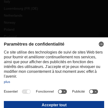
Italy
Luxembourg
(
FR
DE
)
Netherlands
Norway
Poland
Portugal
Romania
Slovakia
Spain
Sweden
Switzerland
(
DE
FR
)
Turkey
OCEANIA
Australia
New Zealand