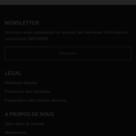
lithium, elles doivent réussir certains tests. Ces tests
simulent différentes circonstances en ce qui concerne, par
exemple, la pression, la température, l'écrasement et
NEWSLETTER
d'autres influences pouvant survenir pendant le transport.
Le 1er janvier 2020, des exigences plus strictes pour les
Inscrivez-vous maintenant et recevez les dernières informations
piles et batteries au lithium entreront en vigueur pour tous
concernant DACHSER
les modes de transport dans le monde entier. À l'avenir, un
aperçu des essais conformément à UN 38.3.5 devra être
S'inscrire
soumis pour toutes les batteries et piles au lithium produites
après le 30 juin 2003 (c.-à-d. UN3480, UN3481, UN3091,
UN3090), ainsi que pour tous les véhicules à batterie
LÉGAL
produits après le 30 juin 2003 (c.-à-d. UN3171). Cela relève
Mentions légales
de la responsabilité conjointe des fabricants et distributeurs
de ces produits.
Protection des données
Selon les compagnies aériennes, les transporteurs et les
Paramètres des fichiers témoins
compagnies maritimes, ces documents peuvent être
demandés auprès de DACHSER. C'est pourquoi nous
A PROPOS DE NOUS
demandons à nos clients de mettre ces documents à notre
disposition pour toutes les piles et piles au lithium
Sites dans le monde
susmentionnées, afin que nous puissions les mettre à
Mediaroom