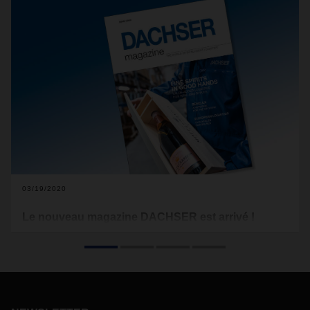
03/19/2020
Le nouveau magazine DACHSER est arrivé !
Le champagne - il n'y a pratiquement aucune autre boisson
au monde qui dégage autant de charme, de luxe et de joie
de vivre. Et il n'y a pas que la production de ce produit haut
de gamme qui demande une grande attention. Son
transport du vignoble au rayon ou à un grand événement