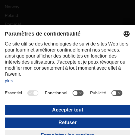
Norway
Poland
Portugal
Romania
Slovakia
Spain
Sweden
Switzerland
(
DE
FR
)
Turkey
OCEANIA
Australia
New Zealand