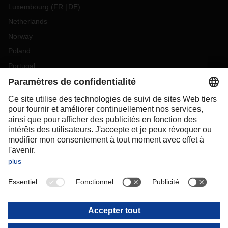
Luxembourg
(
FR
DE
)
Netherlands
Norway
Poland
Portugal
Romania
Slovakia
Spain
Sweden
Switzerland
(
DE
FR
)
Turkey
OCEANIA
Australia
New Zealand