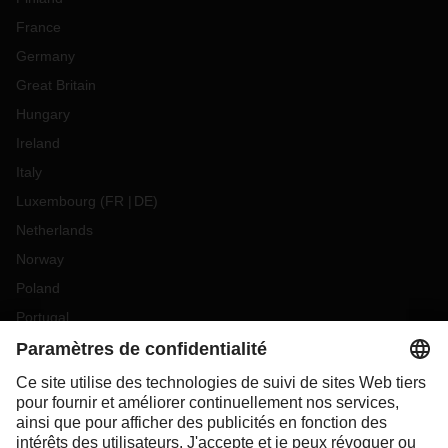
France
Germany
Great Britain
Hungary
Ireland
Italy
Luxembourg
(
FR
DE
)
Netherlands
Norway
Poland
Portugal
Romania
Slovakia
Spain
Sweden