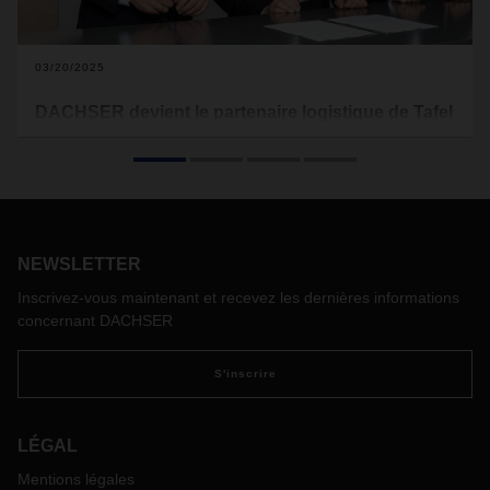
03/20/2025
DACHSER devient le partenaire logistique de Tafel
Deutschland
Le prestataire de services logistiques DACHSER et Tafel
Deutschland, organisation faîtière regroupant les banques
alimentaires en Allemagne, ont conclu un accord de
coopération qui courra jusqu’à fin 2027. Dans ce cadre,
DACHSER mettra à profit l’expertise et le réseau de sa
NEWSLETTER
division Food Logistics pour collecter les dons alimentaires
Inscrivez-vous maintenant et recevez les dernières informations
auprès des fabricants et les acheminer vers les centres de
concernant DACHSER
distribution régionaux de Tafel.
S'inscrire
LÉGAL
Mentions légales