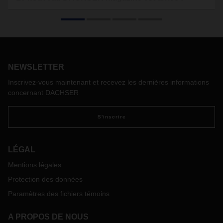
La forme physique, la compétence technique, la force
cognitive, l'expérience, la conscience du risque, la
collaboration et le respect de la nature sont autant de
qualités généralement associées à un alpiniste de haut
niveau. Mais ce sont aussi des qualités que les entreprises
et leurs dirigeants doivent posséder s'ils veulent traverser un
NEWSLETTER
terrain périlleux et rester performants en période
Inscrivez-vous maintenant et recevez les dernières informations
d'incertitude.
concernant DACHSER
S'inscrire
LÉGAL
Mentions légales
Protection des données
Paramètres des fichiers témoins
A PROPOS DE NOUS