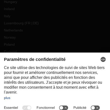
Hungary
Ireland
Italy
Luxembourg
(
FR
DE
)
Netherlands
Norway
Poland
Portugal
Romania
Slovakia
Spain
Sweden
Switzerland
(
DE
FR
)
Turkey
OCEANIA