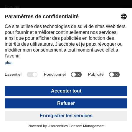
Portugal
Romania
Slovakia
Spain
Sweden
Switzerland
(
DE
FR
)
Turkey
OCEANIA
Australia
New Zealand