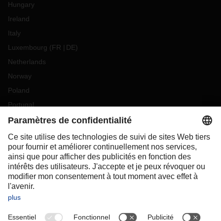
Hungary
Ireland
Italy
Luxembourg
(
FR
DE
)
Netherlands
Norway
Poland
Portugal
Romania
Slovakia
Spain
Sweden
Switzerland
(
DE
FR
)
Turkey
OCEANIA