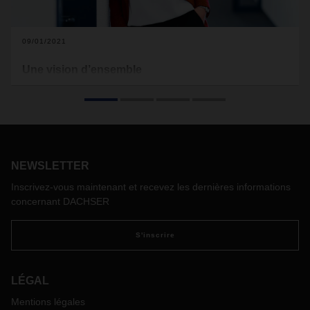
09/01/2021
Une vision d’ensemble
Au départ, Selina Hipp n’avait pas envisagé d’intégrer la
logistique dans son plan de carrière. Tout comme l’industrie
chimique. Pourtant, elle combine aujourd’hui
professionnellement ces deux secteurs en qualité de
Business Development Manager Switzerland DACHSER
Chem Logistics.
NEWSLETTER
Inscrivez-vous maintenant et recevez les dernières informations
concernant DACHSER
S'inscrire
LÉGAL
Mentions légales