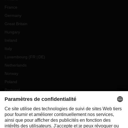
France
Germany
Great Britain
Hungary
Ireland
Italy
Luxembourg
(
FR
DE
)
Netherlands
Norway
Poland
Portugal
Romania
Slovakia
Spain
Sweden