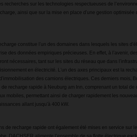
des recherches sur les technologies respectueuses de l’environ
recharge, ainsi que sur la mise en place d'une gestion optimisée de
recharge constitue l'un des domaines dans lesquels les sites d'é
prise des données empiriques précieuses. En effet, à l'avenir, d
ont nécessaires, tant sur les sites du réseau que dans l'infrast
isionnement en électricité. L'un des axes principaux est la recha
d'immobilisation des camions électriques. Ces derniers mois, B
ns de recharge rapide à Neuburg am Inn, comprenant un total de 
eux mobiles, permettant ainsi de charger rapidement les nouve
uissances allant jusqu'à 400 kW.
ns de recharge rapide ont également été mises en service sur le
uhe. DACHSER alimente l’ensemble de sa flotte électrique exc