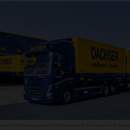
mions électriques gagnent en performance et en autonomie, ils devie