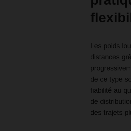
pratiq
flexibi
Les poids lou
distances grâ
progressive
de ce type so
fiabilité au 
de distributi
des trajets p