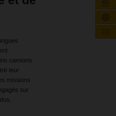
e et de
longues
ent
ins camions
ré leur
les missions
engagés sur
ndus.