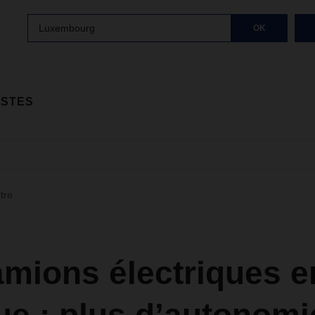
Luxembourg
OK
ISTES
ltre
amions électriques e