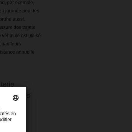
nd, par exemple,
 en journée pour les
lsruhe aussi,
ssure des trajets
véhicule est utilisé
 chauffeurs
distance annuelle
terie
rchandises
nt à eux,