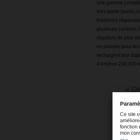
une gamme complète
trois poids lourds é
livraisons régionale
plusieurs camions é
réguliers de plus d
en journée pour les 
rechargent leur bat
d’environ 230 000 k
« De
arri
lour
une 