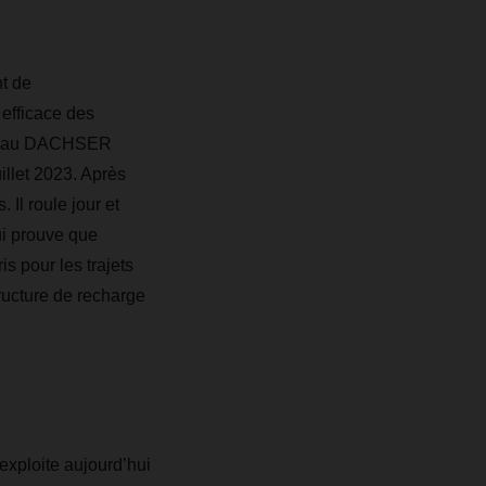
t de
 efficace des
réseau DACHSER
illet 2023. Après
 Il roule jour et
ui prouve que
s pour les trajets
tructure de recharge
xploite aujourd’hui