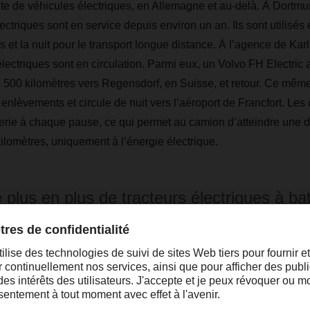
 de véhicules électriques, en Allemagne et au-delà. À Dortmu
lectriques sont en service depuis environ un an. Ils sont utilisés
s et la nuit pour le transport longue distance. À l’agence de Kar
lectriques sont en circulation. Parmi eux, un Volvo FH Electric a
e 500 kilomètres vers Regensdorf, en Suisse, et retour. Ce même 
enlèvements et circule de nuit vers l’aéroport de Francfort. Les
terie à chaque pause, ce qui permet au camion d’atteindre une 
ilomètres, uniquement à l’énergie électrique.
 plus en plus de tracteurs électriques à bat
vent sur le marché pour le transport de ma
des, et les camions électriques offrent, qua
autonomie accrue. »