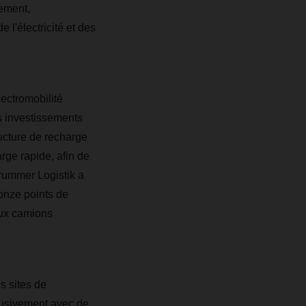
nement,
 l'électricité et des
lectromobilité
es investissements
ructure de recharge
rge rapide, afin de
rummer Logistik a
onze points de
aux camions
s sites de
lusivement avec de