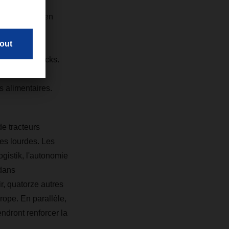
burg am Inn en
 camions
charge
r Daimler Trucks.
ns diesel
s alimentaires.
e tracteurs
ses lourdes. Les
gistik, l'autonomie
 dans
ir, quatorze autres
ope. En parallèle,
ndront renforcer la