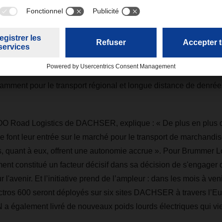
la filiale germano-autrichienne Brummer Logistik, basée à Neu
ré douze nouveaux Mercedes-Benz eActros 600 à sa flotte. Ces
onnes affichent une autonomie d’environ 500 kilomètres sans re
oduction en série de ce modèle vient tout juste d’être lancée pa
évoit de les utiliser pour remplacer progressivement ses camio
amment pour le transport régional et longue distance de denrée
O Road Logistics de DACHSER, explique : « De plus en plus d
ie font leur entrée sur le marché pour le transport de marchandi
, quant à eux, offrent une autonomie accrue ». Pour Brummer Lo
nt constitué un facteur décisif dans sa décision de s'engager
r l'avenir. Et l’initiative prend de l’ampleur : dans les mois à ven
ros 600 seront déployés sur six sites DACHSER à travers l’Eur
 a également livré de nouveaux poids lourds électriques qui vie