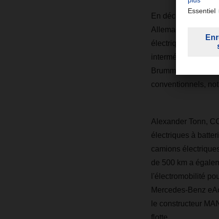
En décembre 2024, 
Allemagne, a intég
électriques de 40 t
intermédiaire. La pr
Brummer Logistik pr
conventionnels, not
Alexander Tonn, CO
électriques à batter
camions électriques
de 500 km a égaleme
l'électromobilité pou
Mercedes-Benz eAct
le constructeur MAN
flotte.