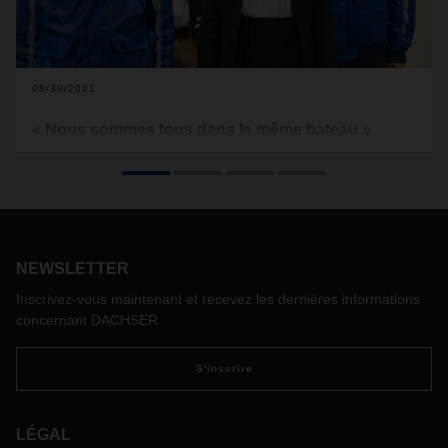
08/30/2021
« Nous sommes tous dans le même bateau »
« Le coronavirus a changé beaucoup de choses » est une
phrase que l’on entend sans arrêt depuis plus d’un an. Mais
qu’est-ce qui a changé au juste ? Éclairages et perspectives
sur le monde professionnel et personnel des employés
DACHSER.
NEWSLETTER
Inscrivez-vous maintenant et recevez les dernières informations
concernant DACHSER
S'inscrire
LÉGAL