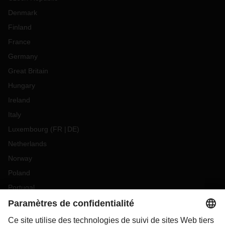
Denmark
Finland
France
Germany
Great Britain
Hungary
Ireland
Italy
Luxembourg
(
FR
DE
)
Netherlands
Norway
Poland
Portugal
Romania
Slovakia