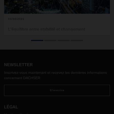
03/30/2021
L’équilibre entre stabilité et changement
Depuis janvier, une nouvelle génération est aux commandes
de DACHSER. L’équipe de l’Exe cu tive Board, dirigée par le
nouveau CEO Burkhard Eling, garantit l’équilibre entre la
stabilité et le changement dans l’entreprise familiale.
Andreas Froschmayer, Corporate Director Corporate
Strategy & PR, revient sur une étape préparée de longue
NEWSLETTER
date reliant les origines à l’avenir.
Inscrivez-vous maintenant et recevez les dernières informations
concernant DACHSER
S'inscrire
LÉGAL