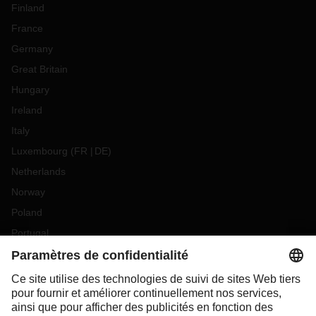
Finland
France
Germany
Great Britain
Hungary
Ireland
Italy
Luxembourg
(
FR
DE
)
Netherlands
Norway
Poland
Portugal
Romania
Slovakia
Spain
Sweden