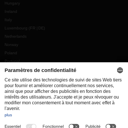
Hungary
Ireland
Italy
Luxembourg
(
FR
DE
)
Netherlands
Norway
Poland
Portugal
Romania
Slovakia
Spain
Sweden
Switzerland
(
DE
FR
)
Turkey
OCEANIA