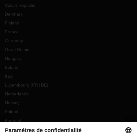
Czech Republic
Denmark
Finland
France
Germany
Great Britain
Hungary
Ireland
Italy
Luxembourg
(
FR
DE
)
Netherlands
Norway
Poland
Portugal
Romania