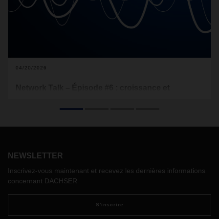
04/20/2026
Network Talk – Épisode #6 : croissance et
intégration en Iberia
Dans le sixième épisode du podcast DACHSER Network
Talk, nous nous entretenons avec Celestino Silva, Managing
Director European Logistics Iberia, des développements
actuels et des opportunités de croissance dans la péninsule
NEWSLETTER
Ibérique, ainsi que de l'intégration complète de la business
unit dans le réseau européen DACHSER via le projet DRIVE.
Inscrivez-vous maintenant et recevez les dernières informations
concernant DACHSER
S'inscrire