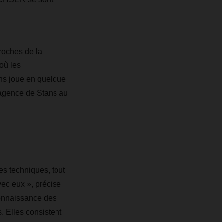
roches de la
 où les
ans joue en quelque
l’agence de Stans au
es techniques, tout
ec eux », précise
connaissance des
. Elles consistent