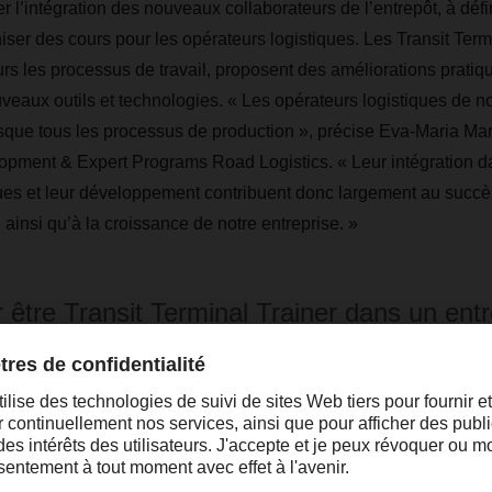
 l’intégration des nouveaux collaborateurs de l’entrepôt, à défi
iser des cours pour les opérateurs logistiques. Les Transit Term
eurs les processus de travail, proposent des améliorations pratiq
eaux outils et technologies. « Les opérateurs logistiques de no
que tous les processus de production », précise Eva-Maria Mar
ment & Expert Programs Road Logistics. « Leur intégration dan
ues et leur développement contribuent donc largement au succè
 ainsi qu’à la croissance de notre entreprise. »
 être Transit Terminal Trainer dans un entr
éal est d’avoir une formation en gestion d’en
stique ainsi qu’une expérience professionne
omaine du transport. Il est également indi
ien connaître les processus logistiques et 