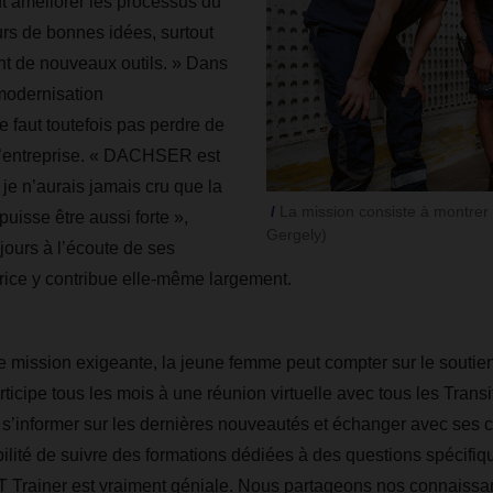
 améliorer les processus du
ours de bonnes idées, surtout
nt de nouveaux outils. » Dans
 modernisation
e faut toutefois pas perdre de
 l’entreprise. « DACHSER est
je n’aurais jamais cru que la
La mission consiste à montrer l
 puisse être aussi forte »,
Gergely)
ujours à l’écoute de ses
trice y contribue elle-même largement.
e mission exigeante, la jeune femme peut compter sur le soutie
cipe tous les mois à une réunion virtuelle avec tous les Transi
r s’informer sur les dernières nouveautés et échanger avec ses c
ilité de suivre des formations dédiées à des questions spécifiq
Trainer est vraiment géniale. Nous partageons nos connaissa