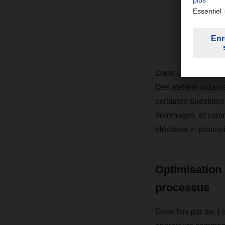
les 
com
Dans cette optique,
Des ateliers organis
certaines questions
dommages, et commen
élévateur », poursuit
Optimisation
processus
Deux fois par an, 