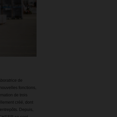
aboratrice de
nouvelles fonctions,
rmation de trois
llement créé, dont
entrepôts. Depuis,
DACHSER se sont