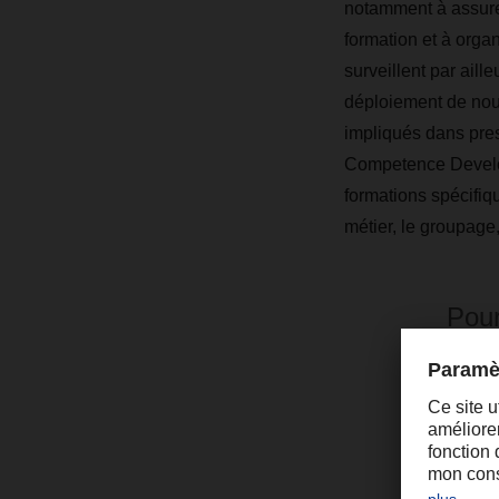
notamment à assurer
formation et à organ
surveillent par aill
déploiement de nouv
impliqués dans pres
Competence Develop
formations spécifiq
métier, le groupage,
Pour
l’id
logi
le d
de b