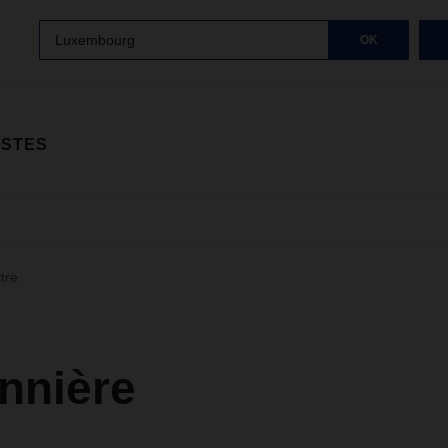
Luxembourg
OK
ISTES
ltre
nnière