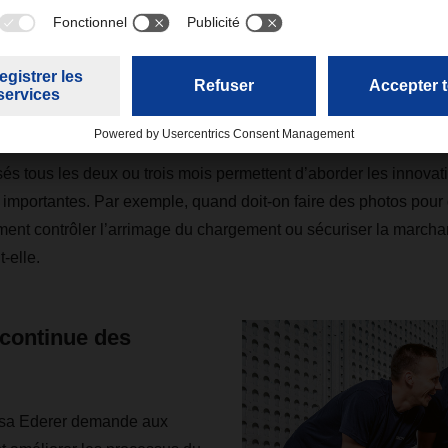
analyser, et de disposer de bonnes compé
munication.
 Lisa Ederer encadre 35 collaborateurs et collaboratrices à Graz
és tous les deux ou trois mois permettent d’aborder les innovati
 importantes. Par exemple, quand doit-on faire des photos pour
t contrôler l’arrimage du chargement ou sécuriser la marchand
-elle.
 continue des
Lisa Ederer demande aux