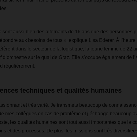
les.
s sont aussi bien des alternants de 16 ans que des personnes p
à répondre aux besoins de tous », explique Lisa Ederer. À l’heure
èrent dans le secteur de la logistique, la jeune femme de 22 
ef d’orchestre sur le quai de Graz. Elle s’occupe également de 
nd régulièrement.
tences techniques et qualités humaines
passionnant et très varié. Je transmets beaucoup de connaissanc
 de mes collègues en cas de problème et j’échange beaucoup av
oste, les qualités humaines sont tout aussi importantes que la 
ns et des processus. De plus, les missions sont très diversifiées