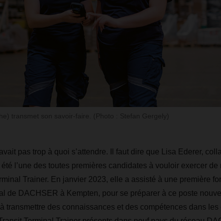
e) transmet son savoir-faire. (Photo : Stefan Gergely)
avait pas trop à quoi s’attendre. Il faut dire que Lisa Ederer, coll
 été l’une des toutes premières candidates à vouloir exercer de 
rminal Trainer. En janvier 2023, elle a assisté à une première fo
cial de DACHSER à Kempten, pour se préparer à ce poste nouve
 à transmettre des connaissances et des compétences dans les 
 Transit Terminal Trainer présents dans neuf pays du réseau 