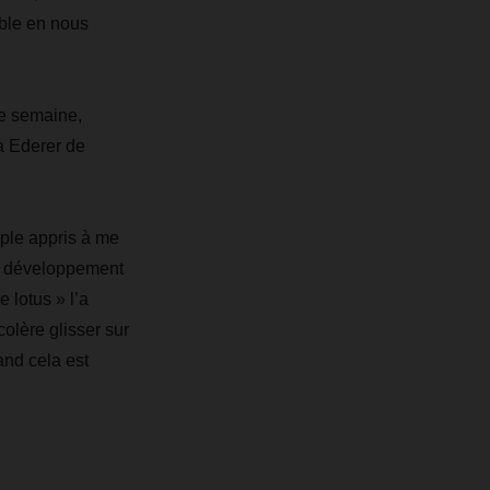
mble en nous
ne semaine,
sa Ederer de
ple appris à me
de développement
e lotus » l’a
colère glisser sur
and cela est