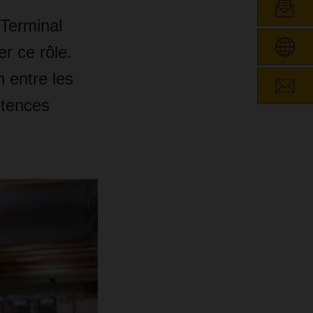
Terminal
r ce rôle.
n entre les
étences