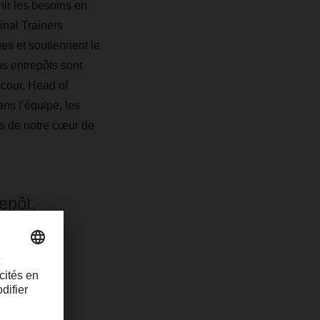
nir les besoins en
inal Trainers
ues et soutiennent le
s entrepôts sont
cour, Head of
s l’équipe, les
s de notre cœur de
epôt,
trepôt
lle dans
spensable
de savoir