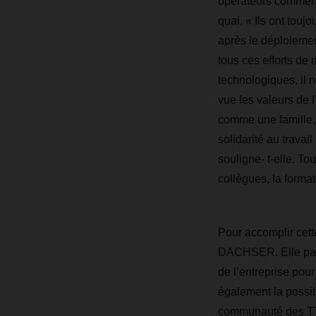
opérateurs comment
quai. « Ils ont touj
après le déploieme
tous ces efforts de
technologiques, il n
vue les valeurs de
comme une famille, 
solidarité au travail
souligne- t-elle. To
collègues, la forma
Pour accomplir cett
DACHSER. Elle parti
de l’entreprise pou
également la possib
communauté des TT 