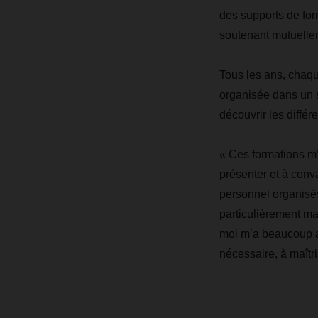
des supports de for
soutenant mutuellem
Tous les ans, chaqu
organisée dans un s
découvrir les diffé
« Ces formations m’
présenter et à conv
personnel organisés 
particulièrement mar
moi m’a beaucoup ai
nécessaire, à maîtris