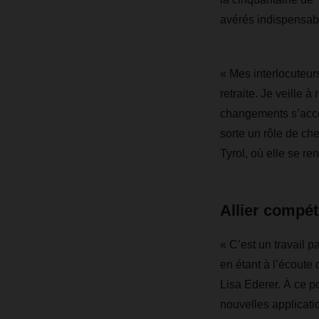
avérés indispensab
« Mes interlocuteur
retraite. Je veille 
changements s’accél
sorte un rôle de ch
Tyrol, où elle se re
Allier compé
« C’est un travail 
en étant à l’écoute
Lisa Ederer. À ce p
nouvelles applicatio