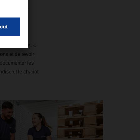
tences de
 et 17 à Stans. «
ons et de revoir
 documenter les
ise et le chariot