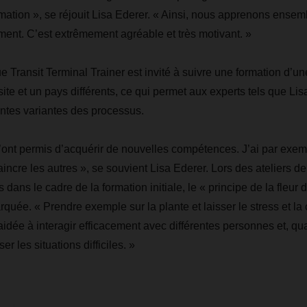
mation », se réjouit Lisa Ederer. « Ainsi, nous apprenons ense
ent. C’est extrêmement agréable et très motivant. »
e Transit Terminal Trainer est invité à suivre une formation d’u
ite et un pays différents, ce qui permet aux experts tels que Li
rentes variantes des processus.
ont permis d’acquérir de nouvelles compétences. J’ai par exem
aincre les autres », se souvient Lisa Ederer. Lors des ateliers 
dans le cadre de la formation initiale, le « principe de la fleur d
quée. « Prendre exemple sur la plante et laisser le stress et la 
dée à interagir efficacement avec différentes personnes et, qu
er les situations difficiles. »