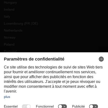
Hungary
Ireland
Italy
Luxembourg
(
FR
DE
)
Netherlands
Norway
Poland
Portugal
Romania
Slovakia
Spain
Sweden
Switzerland
(
DE
FR
)
Turkey
OCEANIA