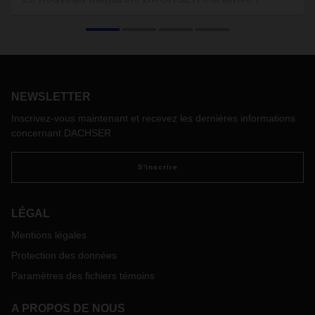
Reconnus pour leur innovation et leur qualité alliées à la
tradition et à l'artisanat, de nombreux produits suisses
jouissent d'une excellente réputation dans le monde entier.
Parmi eux, les pastilles Ricola, un bonbon classique dont la
recette spéciale contient 13 herbes des montagnes suisses.
NEWSLETTER
Inscrivez-vous maintenant et recevez les dernières informations
concernant DACHSER
S'inscrire
LÉGAL
Mentions légales
Protection des données
Paramètres des fichiers témoins
A PROPOS DE NOUS