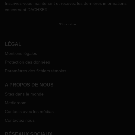
Inscrivez-vous maintenant et recevez les dernières informations
d’investissements considérables dans le réseau logistique,
concernant DACHSER
la numérisation, la lutte contre le changement climatique et
les collaborateurs définissent clairement la voie à suivre
pour DACHSER.
S'inscrire
LÉGAL
Mentions légales
Protection des données
Paramètres des fichiers témoins
A PROPOS DE NOUS
Sites dans le monde
Mediaroom
Contacts avec les médias
Contactez nous
RÉSEAUX SOCIAUX