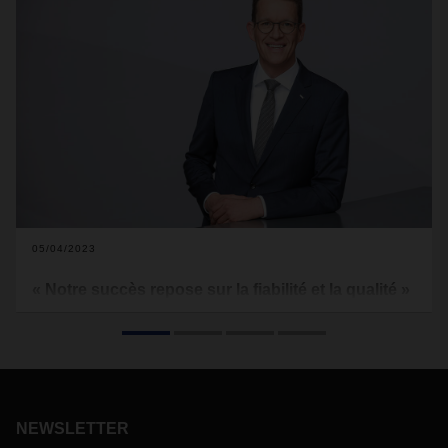
05/04/2023
« Notre succès repose sur la fiabilité et la qualité »
Un climat économique toujours plus difficile et des exigences
élevées en matière de logistique : si l'année 2022 a été un
succès pour DACHSER, elle a également constitué un
véritable défi. Les clients ont particulièrement apprécié la
résilience que DACHSER a apportée à leurs chaînes
d'approvisionnement. Burkhard Eling, CEO de DACHSER,
NEWSLETTER
aborde l'année 2023 avec confiance. La réalisation