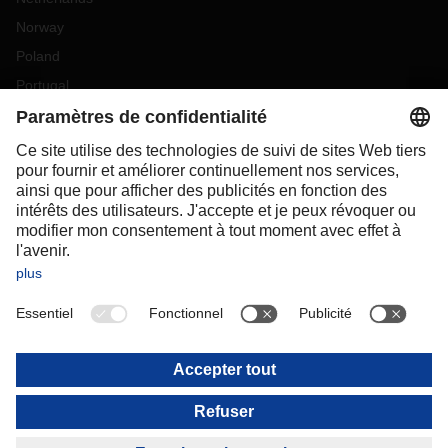
Norway
Poland
Portugal
Romania
Slovakia
Spain
Sweden
Switzerland
(
DE
FR
)
Turkey
OCEANIA
Australia
New Zealand