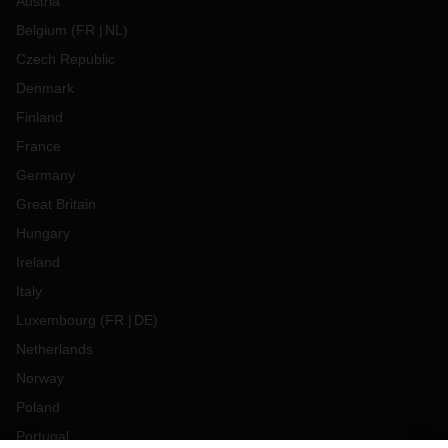
Austria
Belgium
(
FR
NL
)
Czech Republic
Denmark
Finland
France
Germany
Great Britain
Hungary
Ireland
Italy
Luxembourg
(
FR
DE
)
Netherlands
Norway
Poland
Portugal