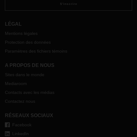
DACHSER.
S'inscrire
Pour toute question sur le sujet, nous vous invitons à
contacter votre interlocuteur local DACHSER. Nos experts
seront disponibles pour vous aider.
LÉGAL
Mentions légales
Protection des données
Paramètres des fichiers témoins
A PROPOS DE NOUS
Sites dans le monde
Mediaroom
Contacts avec les médias
Contactez nous
RÉSEAUX SOCIAUX
Facebook
LinkedIn