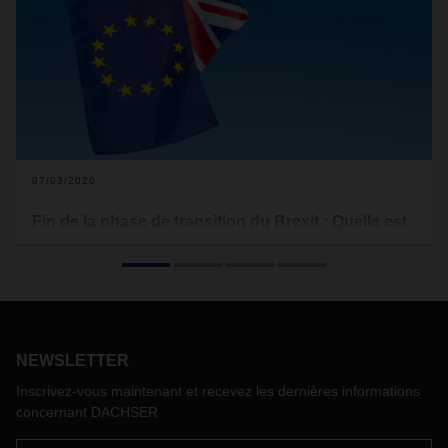
07/03/2020
Fin de la phase de transition du Brexit : Quelle est
la prochaine étape ?
La prolongation des négociations sur le Brexit et la phase
transitoire plus longue arrivent désormais à leur terme. La
pression est donc plus grande pour parvenir à un accord sur
les futures relations entre la Grande-Bretagne et l'UE d'ici la
NEWSLETTER
fin de l'année.
Nous tenons à souligner une fois de plus à nos clients que
Inscrivez-vous maintenant et recevez les dernières informations
les dispositions relatives aux procurations douanières sont
concernant DACHSER
particulièrement importantes pour le dédouanement chez