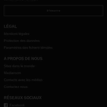
DACHSER se penche sur cette question. Rendez-vous à la
page 6 pour découvrir l’approche stratégique de DACHSER
en matière d’intégration de solutions d’automatisation. L’un
S'inscrire
des principaux protagonistes de ce dossier est le système
AutoStore du centre logistique de Karlsruhe.
LÉGAL
Mentions légales
Protection des données
Paramètres des fichiers témoins
A PROPOS DE NOUS
Sites dans le monde
Mediaroom
Contacts avec les médias
Contactez nous
RÉSEAUX SOCIAUX
Facebook