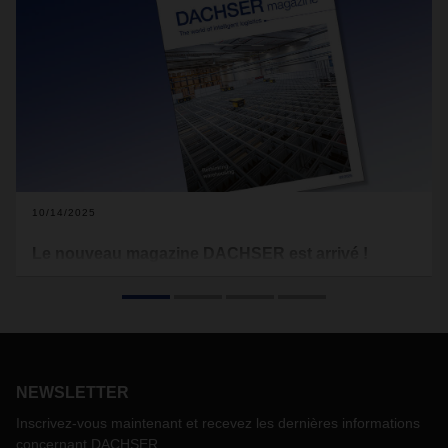
10/14/2025
Le nouveau magazine DACHSER est arrivé !
Véhicules de transport autonomes, robots agiles,
installations performantes – l’automatisation est l’un des
grands thèmes de la logistique. Les entrepôts
ultramodernes d’aujourd’hui offrent déjà de nombreuses
possibilités. Mais comment parvenir à un juste équilibre
entre l’humain, la technologie et les processus afin
NEWSLETTER
d’améliorer l’efficacité, l’ergonomie et la qualité ? Notre
Inscrivez-vous maintenant et recevez les dernières informations
article de couverture dans la nouvelle édition du magazine
concernant DACHSER