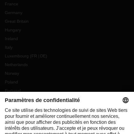
France
Germany
Great Britain
Hungary
Ireland
Italy
Luxembourg
(
FR
DE
)
Netherlands
Norway
Poland
Portugal
Romania
Slovakia
Spain
Sweden