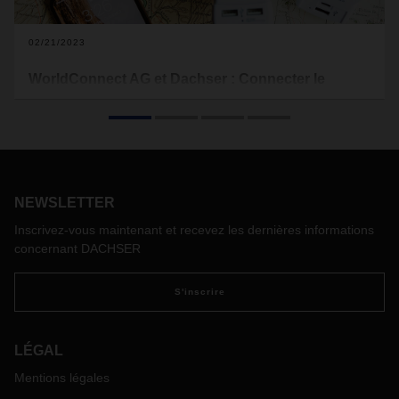
02/21/2023
WorldConnect AG et Dachser : Connecter le
monde
Les adaptateurs de voyage permettent aux globe-trotteurs
de recharger leurs appareils électriques dans le monde
entier. Afin de réduire les délais de livraison de ses produits
et de se rapprocher de ses clients, la société Suisse
NEWSLETTER
WorldConnect AG, a amorcé la réorganisation de sa
logistique avec Dachser.
Inscrivez-vous maintenant et recevez les dernières informations
concernant DACHSER
S'inscrire
LÉGAL
Mentions légales