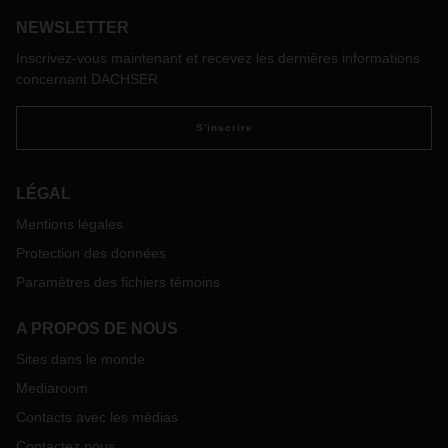
rapidement organisé un transport par hélicoptère vers la
NEWSLETTER
capitale, à quelque 300 kilomètres de là. Face à la menace
d'un arrêt de production, cette solution logistique inhabituelle
Inscrivez-vous maintenant et recevez les dernières informations
a permis de gagner du temps et, surtout, de l'argent.
concernant DACHSER
S'inscrire
LÉGAL
Mentions légales
Protection des données
Paramètres des fichiers témoins
A PROPOS DE NOUS
Sites dans le monde
Mediaroom
Contacts avec les médias
Contactez nous