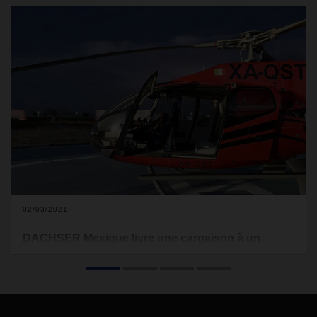
02/03/2021
DACHSER Mexique livre une cargaison à un
constructeur automobile par hélicoptère
Des exigences particulières appellent des solutions
particulières : pour un grand constructeur automobile de
Celaya, au centre du Mexique, DACHSER Mexique a