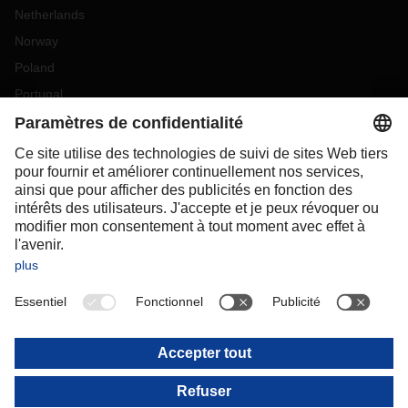
Netherlands
Norway
Poland
Portugal
Romania
Slovakia
Spain
Sweden
Switzerland
(
DE
FR
)
Turkey
OCEANIA
Australia
New Zealand