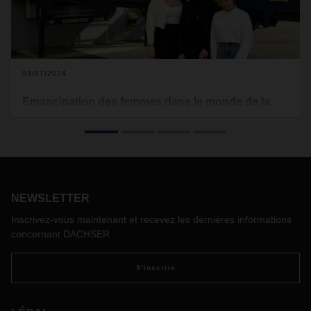
03/07/2024
Emancipation des femmes dans le monde de la
logistique
Bien que le secteur de la logistique conserve une image
majoritairement masculine à l'échelle mondiale, la situation
est différente chez DACHSER Luxembourg, où la moitié des
postes au sein de la direction sont occupés par des femmes.
NEWSLETTER
Esther Altenhofen, HR Manager de l’agence de DACHSER à
Grevenmacher, qui a rejoint l’entreprise en 2018 ainsi que
Inscrivez-vous maintenant et recevez les dernières informations
Sophie Lindner et Sophie Zeimet, deux apprenties, nous
concernant DACHSER
offrent un aperçu de du contexte actuel à Grevenmacher.
S'inscrire