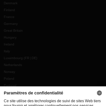
Denmark
Finland
France
Germany
Great Britain
Hungary
Ireland
Italy
Luxembourg
(
FR
DE
)
Netherlands
Norway
Poland
Portugal
Romania
Slovakia