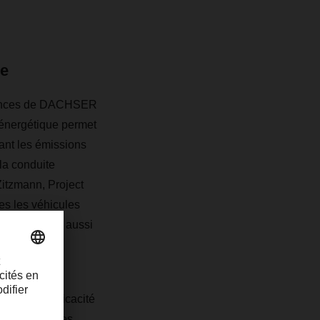
ue
 agences de DACHSER
o-énergétique permet
uant les émissions
la conduite
Zitzmann, Project
s les véhicules
d'utiliser ici aussi
ion de l'efficacité
dre les chaînes