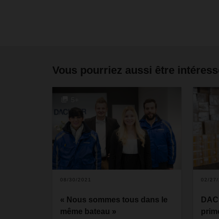
Vous pourriez aussi être intéress
5+
08/30/2021
02/27
« Nous sommes tous dans le
DACH
même bateau »
prim