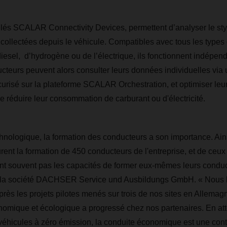
lés SCALAR Connectivity Devices, permettent d’analyser le sty
ollectées depuis le véhicule. Compatibles avec tous les types 
 diesel, d’hydrogène ou de l’électrique, ils fonctionnent indép
ucteurs peuvent alors consulter leurs données individuelles via 
risé sur la plateforme SCALAR Orchestration, et optimiser leu
 réduire leur consommation de carburant ou d'électricité.
chnologique, la formation des conducteurs a son importance. Ain
 la formation de 450 conducteurs de l'entreprise, et de ceux 
nt souvent pas les capacités de former eux-mêmes leurs conduc
 la société DACHSER Service und Ausbildungs GmbH. « Nous 
Après les projets pilotes menés sur trois de nos sites en Allemagn
omique et écologique a progressé chez nos partenaires. En att
véhicules à zéro émission, la conduite économique est une cont