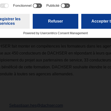
 plus durables. A cela s'ajoute une dimension sociale dépassan
on activité principale. Une flotte moderne de véhicules équipés 
 ainsi que l'utilisation de véhicules sans émissions font partie 
e l’optimisation de la conduite en vue d’améliorer l'efficacité 
SER fait monter en compétences les formateurs dans les agenc
tise aux 450 conducteurs de DACHSER en répondant à leurs que
ploiement du projet aux partenaires de service, 33 conducteurs
à bénéficié de cette formation. DACHSER souhaite étendre le c
conduite à toutes ses agences allemandes.
Sebastiaan.hes@dachser.com