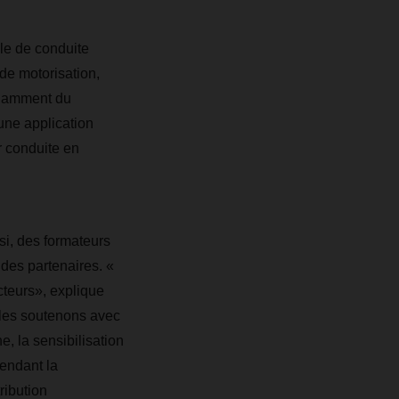
le de conduite
de motorisation,
endamment du
une application
r conduite en
si, des formateurs
des partenaires. «
teurs», explique
les soutenons avec
e, la sensibilisation
endant la
ribution