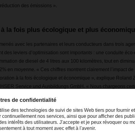
a réduction des émissions ».
à la fois plus écologique et plus économiq
s menés avec les partenaires et leurs conducteurs dans trois
nt des leviers d’optimisation sont importants : une conduite éc
mmation de diesel de 4 litres aux 100 kilomètres, tout en dimin
% en moyenne. « Ces chiffres montrent clairement l’impact de 
lioration à la fois écologique et économique », explique Roland 
SER Service und Ausbildungs GmbH. « Nous chargeons certe
ement avec de l'électricité verte, mais il est néanmoins essentiel 
elables avec parcimonie ».
 stratégie de protection du climat, DACHSER mise sur l’améliorat
rocessus, ainsi que sur la recherche et l'innovation afin de ren