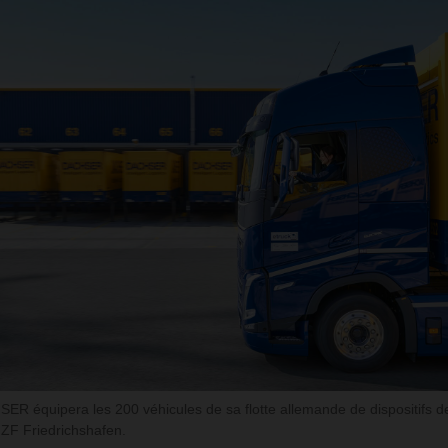
SER équipera les 200 véhicules de sa flotte allemande de dispositifs d
ZF Friedrichshafen.