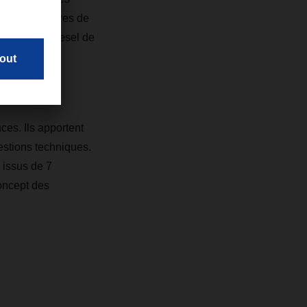
t les frontières de
de moteurs diesel de
des mesures
énergétique.
es. Ils apportent
stions techniques.
 issus de 7
oncept des