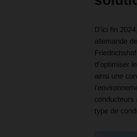
soluti
D'ici fin 202
allemande de 
Friedrichshaf
d'optimiser l
ainsi une co
l'environnem
conducteurs 
type de condu