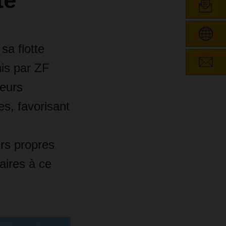
te
sa flotte
nis par ZF
teurs
s, favorisant
rs propres
aires à ce