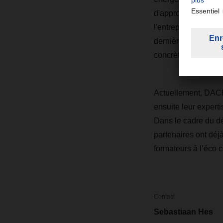
d'approvisionnement
l'entreprise et de s
dernière génération
concrètes, tout comm
Actuellement, DACH
ensuite leur exper
Dans le cadre du dé
partenaires ont déj
formateurs à l’éco 
Contact
Sebastiaan Hes