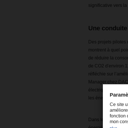
significative vers l
Une conduite 
Des projets pilote
montrent à quel poi
de réduire la conso
de CO2 d'environ 12
réfléchie sur l’amé
Manager chez DACH
électriques exclusiv
les énergies renouv
Dans le cadre de sa
énergétique et des p