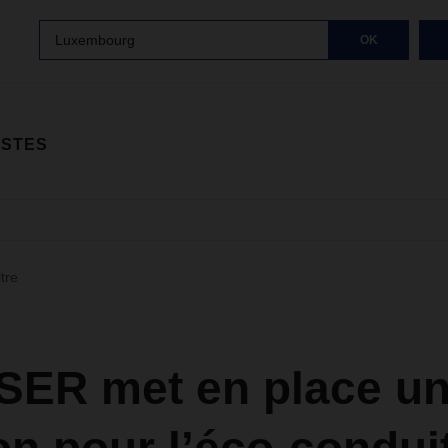
Luxembourg
OK
ISTES
ltre
ER met en place u