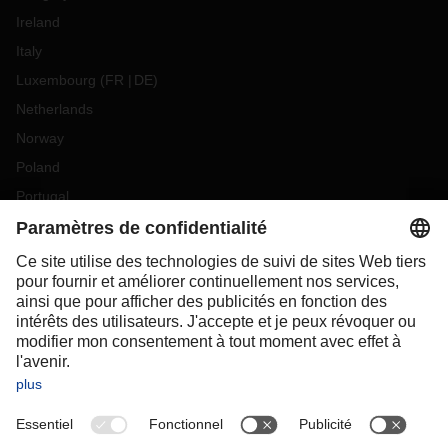
Ireland
Italy
Luxembourg
(
FR
DE
)
Netherlands
Norway
Poland
Portugal
Romania
Slovakia
Spain
Sweden
Switzerland
(
DE
FR
)
Turkey
OCEANIA